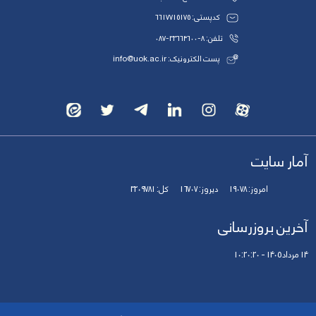
کدپستی: 6617715175
تلفن: 8-33664600-087
پست الکترونیک: info@uok.ac.ir
آمار سایت
امروز:
19078
دیروز:
16707
کل:
3209781
آخرین بروزرسانی
14 مرداد 1405 - 10:20:20