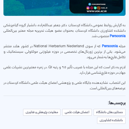
بە گزارش روابط عمومی دانشگاە کردستان؛ دکتر جعفر عبدالله‌زاده، دانشیار گروه گیاه‌پزشکی
دانشکده کشاورزی دانشگاه کردستان، به‌عنوان عضو هیئت تحریریه مجله معتبر بین‌المللی
Persoonia
منصوب شد.
مجله
Persoonia
که از سوی National Herbarium Nederland در کشور هلند منتشر
می‌شود، یکی از برترین ژورنال‌های تخصصی در حوزه فیلوژنی مولکولی، سیستماتیک و
تکامل قارچ‌ها به شمار می‌رود.
لازم بە ذکر است کە این مجلە با ضریب تأثیر ۹.۵ و رتبه Q1، در زمرە معتبرترین نشریات علمی
جهان در حوزه قارچ‌شناسی قرار دارد.
این انتصاب، نشان‌دهنده جایگاه علمی و پژوهشی اعضای هیئت علمی دانشگاه کردستان در
عرصه‌های بین‌المللی است.
برچسب‌ها:
دستاوردهای دانشگاه
اعضای هیئت علمی
معاونت پژوهش و فناوری
دانشکده کشاورزی