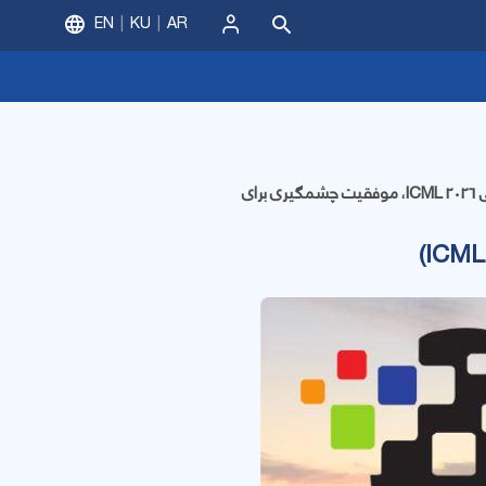
EN
KU
AR
ورود
در افتخاری ارزشمند دکتر فاطمه دانشفر، عضو هیأت علمی دانشگاه کردستان، با پذیرش دو مقاله در کنفرانس بین‌المللی ICML 2026، موفقیت چشمگیری برای