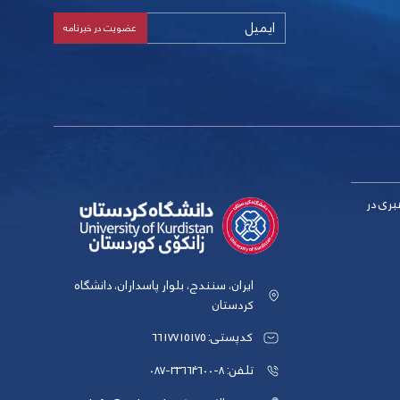
بری در
ایران، سنندج، بلوار پاسداران، دانشگاه
کردستان
کدپستی: 6617715175
تلفن: 8-33664600-087