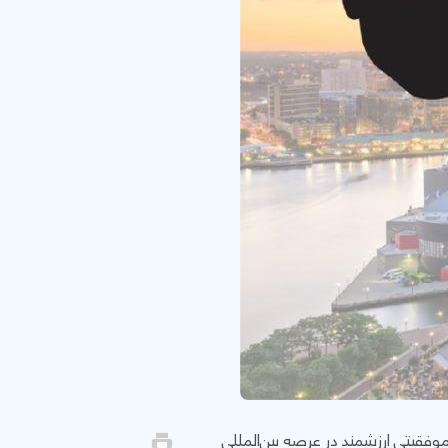
توانست با پذیرش دو مقاله علمی، موفقیتی ارزشمند در عرصه بین‌المللی