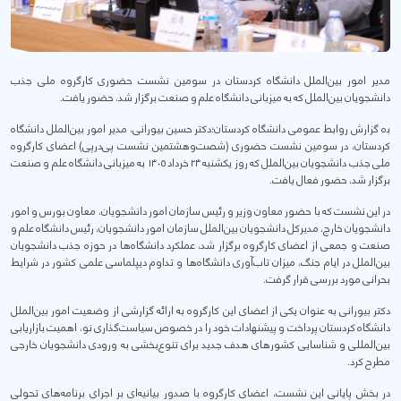
مدیر امور بین‌الملل دانشگاه کردستان در سومین نشست حضوری کارگروه ملی جذب
دانشجویان بین‌الملل که به میزبانی دانشگاه علم و صنعت برگزار شد، حضور یافت.
بە گزارش روابط عمومی دانشگاە کردستان؛دکتر حسین بیورانی، مدیر امور بین‌الملل دانشگاه
کردستان، در سومین نشست حضوری (شصت‌وهشتمین نشست پی‌درپی) اعضای کارگروه
ملی جذب دانشجویان بین‌الملل که روز یکشنبه ۲۴ خرداد ۱۴۰۵ به میزبانی دانشگاه علم و صنعت
برگزار شد، حضور فعال یافت.
در این نشست که با حضور معاون وزیر و رئیس سازمان امور دانشجویان، معاون بورس و امور
دانشجویان خارج، مدیرکل دانشجویان بین‌الملل سازمان امور دانشجویان، رئیس دانشگاه علم و
صنعت و جمعی از اعضای کارگروه برگزار شد، عملکرد دانشگاه‌ها در حوزه جذب دانشجویان
بین‌الملل در ایام جنگ، میزان تاب‌آوری دانشگاه‌ها و تداوم دیپلماسی علمی کشور در شرایط
بحرانی مورد بررسی قرار گرفت.
دکتر بیورانی به عنوان یکی از اعضای این کارگروه به ارائه گزارشی از وضعیت امور بین‌الملل
دانشگاه کردستان پرداخت و پیشنهادات خود را در خصوص سیاست‌گذاری نو، اهمیت بازاریابی
بین‌المللی و شناسایی کشورهای هدف جدید برای تنوع‌بخشی به ورودی دانشجویان خارجی
مطرح کرد.
در بخش پایانی این نشست، اعضای کارگروه با صدور بیانیه‌ای بر اجرای برنامه‌های تحولی