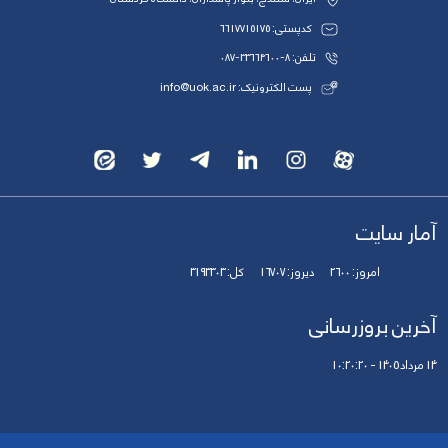
کدپستی: 6617715175
تلفن: 8-33664600-087
پست الکترونیک: info@uok.ac.ir
آمار سایت
امروز:
2600
دیروز:
16707
کل:
3193303
آخرین بروزرسانی
14 مرداد 1405 - 10:20:20