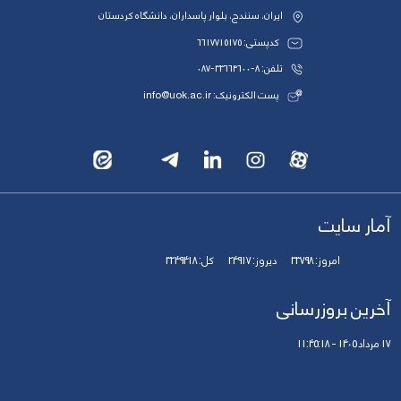
ایران، سنندج، بلوار پاسداران، دانشگاه کردستان
کدپستی: 6617715175
تلفن: 8-33664600-087
پست الکترونیک: info@uok.ac.ir
آمار سایت
امروز:
33798
دیروز:
24917
کل:
3249418
آخرین بروزرسانی
17 مرداد 1405 - 11:45:18