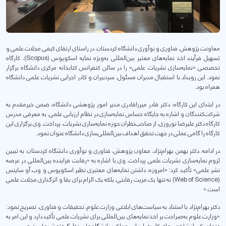
معاونت پژوهش، فناوری و نوآوری دانشگاه کردستان، در راستای ارتقای کیفی مجلات علمی و
تسهیل فرآیند اخذ نمایه‌های معتبر بین‌المللی به‌ویژه نمایه اسکوپوس (Scopus)، کارگاه
تخصصی «نمایه‌سازی نشریات علمی» را در سالن کنفرانس کتابخانه مرکزی دانشگاه برگزار
نمود. این رویداد با استقبال مدیران مسئول، سردبیران و کادر اجرایی نشریات علمی دانشگاه
همراه بود.
در ابتدای این کارگاه، دکتر قادر میرزاقادری مدیر امور پژوهشی دانشگاه، ضمن خیرمقدم به
شرکت‌کنندگان و اشاره به جایگاه حساس نمایه‌سازی در نظام ارزیابی علمی، به معرفی مدرس
کارگاه دکتر علیرضا نوروزی، از صاحب‌نظران حوزه نمایه‌سازی نشریات، پرداخت. وی برگزاری این
کارگاه را گامی عملی در جهت تحقق اهداف بین‌المللی‌سازی دانشگاه عنوان نمود.
در ادامه، دکتر بهمن بهرام‌نژاد، معاون پژوهش، فناوری و نوآوری دانشگاه کردستان، به تبیین
لزوم نمایه‌سازی نشریات علمی پرداخت. وی با اشاره به «رقابت فزاینده بین‌المللی در عرصه
نشر علمی» تأکید کرد: «امروزه، داشتن نمایه‌های معتبری نظیر اسکوپوس و وب آو ساینس
(Web of Science) نه تنها یک مزیت رقابتی، بلکه یک الزام برای بقا و اثرگذاری مجلات علمی
است.»
دکتر بهرام‌نژاد با استناد به سیاست‌های ابلاغی وزارت علوم، تحقیقات و فناوری، تصریح نمود:
«وزارت علوم به‌صراحت بر اخذ نمایه‌های بین‌المللی برای نشریات علمی تأکید دارد و این امر به