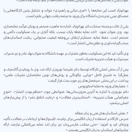
عنوان یکی از شاخص‌های کلیدی ارزیابی عملکرد دانشگاه‌ها در نظر گرفته شده است.»
بهرام‌نژاد کسب این نمایه‌ها را «امری حیاتی و راهبردی» خواند و تشکیل چنین کارگاه‌هایی را
مصداق عینیِ عزم جدی دانشگاه برای ورود به عرصه رقابت جهانی علم دانست.
یکی از نکات برجسته سخنان دکتر بهرام‌نژاد، اشاره به ماهیت مستمر و پویای فرآیند نمایه‌سازی
بود. وی عنوان نمود: «اخذ نمایه نقطه پایان نیست، بلکه آغازی بر یک مسئولیت دائمی و
مستمر است. حفظ نمایه، مستلزم ارتقای بی‌وقفه کیفیت محتوایی، رعایت استانداردهای
سخت‌گیرانه داوری و نظم زمانی انتشار است.»
وی تأکید کرد که این مسئولیت به‌طور مشترک بر عهده دانشگاه به عنوان نهاد مادر و نیز مدیران،
سردبیران و هیئت تحریریه نشریات است.
پس از آن بخش اصلی کارگاه توسط دکتر علیرضا نوروزی ارائه شد. وی با رویکردی آکادمیک و
عمل‌گرا، به تشریح کامل «چرایی، چگونگی و روش‌های نوین نمایه‌سازی نشریات علمی»
پرداخت. در این بخش، سرفصل‌های زیر مورد بحث قرار گرفت:
۱. معیارهای ورود به نمایه اسکوپوس
دکتر نوروزی با اشاره به آخرین به‌روزرسانی‌ها، ضوابطی چون «منظم بودن انتشار»، «تنوع
جغرافیایی هیئت تحریریه»، «استنادپذیری مقالات» و «رعایت اخلاق نشر» را از پیش‌نیازهای
اصلی برشمرد.
۲. نقش استانداردهای فنی و زبان مقاله
مدرس کارگاه بر استفاده از زبان انگلیسی برای چکیده، کلیدواژه‌ها و ارجاعات در مقالات تأکید
ویژه‌ای کرد و افزود: «حتی مجلات فارسی‌زبان نیز برای اخذ نمایه بین‌المللی نیازمند ارائه
متادیتاهای استاندارد به زبان انگلیسی هستند.»