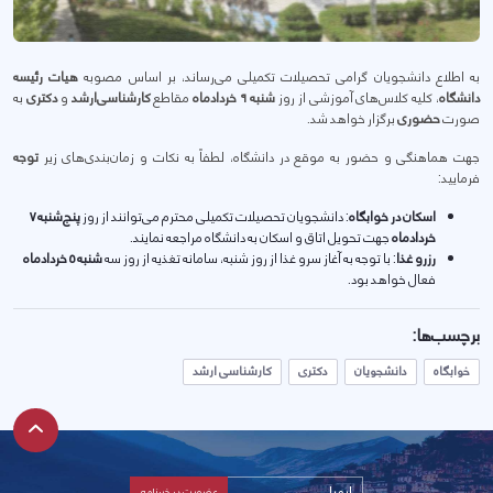
به اطلاع دانشجویان گرامی تحصیلات تکمیلی می‌رساند، بر اساس مصوبه
هیات رئیسه
دانشگاه
، کلیه کلاس‌های آموزشی از روز
شنبه ۹ خردادماه
مقاطع
کارشناسی‌ارشد
و
دکتری
به
صورت
حضوری
برگزار خواهد شد.
جهت هماهنگی و حضور به موقع در دانشگاه، لطفاً به نکات و زمان‌بندی‌های زیر
توجه
فرمایید:
اسکان در خوابگاه
: دانشجویان تحصیلات تکمیلی محترم می‌توانند از روز
پنج‌شنبه ۷
خردادماه
جهت تحویل اتاق و اسکان به دانشگاه مراجعه نمایند.
رزرو غذا
: با توجه به آغاز سرو غذا از روز شنبه، سامانه تغذیه از روز سه
شنبه ۵ خردادماه
فعال خواهد بود.
برچسب‌ها:
خوابگاه
دانشجویان
دکتری
کارشناسی ارشد