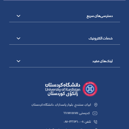
دسترسی‌های سریع
خدمات الکترونیک
لینک‌های مفید
ایران، سنندج، بلوار پاسداران، دانشگاه کردستان
کدپستی: 6617715175
تلفن: 8-33664600-087