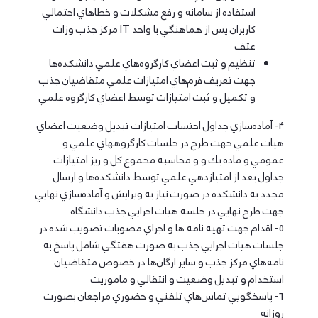
استفاده از سامانه و رفع مشكلات و خطاهاي احتمالي
كاربران پس از هماهنگي با واحد IT مركز جذب وزات
عتف
تنظيم و ثبت اعضاي كارگروه‌هاي علمي دانشكده‌ها
جهت تعريف فرم‌هاي امتيازات علمي متقاضيان جذب
و تكميل و ثبت امتيازات توسط اعضاي كارگروه علمي
4- آماده‌سازي جداول احتساب امتيازات تبديل وضعيت اعضاي
هيات علمي جهت طرح در جلسات كارگروههاي علمي و
عمومي و ماده يك و و محاسبه مجموع كل و ريز امتيازات
جداول بعد از امتيازدهي علمي توسط دانشكده‌ها و ارسال
مجدد به دانشكده در صورت نياز به ويرايش و آماده‌سازي نهايي
جهت طرح نهايي در جلسه هيات اجرايي جذب دانشگاه
5- اقدام جهت تهيه نامه ها و اجراي مصوبات تصويب شده در
جلسات هيات اجرايي جذب به صورت هفتگي شامل پاسخ به
نامه‌هاي مركز جذب و ساير ارگان‌ها در خصوص متقاضيان
استخدام و تبديل وضعيت و انتقالي و ماموريت
6- پاسخگويي تماس‌هاي تلفني و حضوري مراجعان بصورت
روزانه