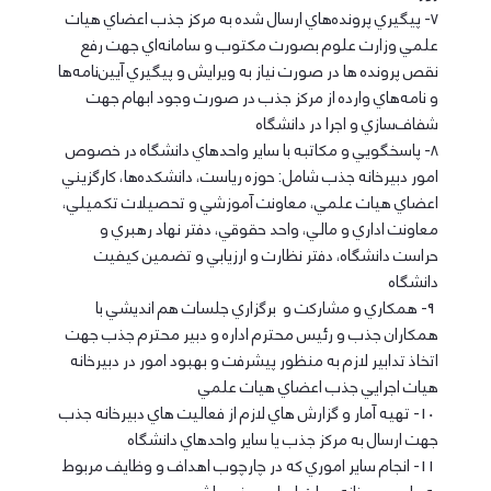
7- پيگيري پرونده‌هاي ارسال شده به مركز جذب اعضاي هيات
علمي وزارت علوم بصورت مكتوب و سامانه‌اي جهت رفع
نقص پرونده ها در صورت نياز به ويرايش و پيگيري آيين‌نامه‌ها
و نامه‌هاي وارده از مركز جذب در صورت وجود ابهام جهت
شفاف‌سازي و اجرا در دانشگاه
8- پاسخگويي و مكاتبه با ساير واحدهاي دانشگاه در خصوص
امور دبيرخانه جذب شامل: حوزه رياست، دانشكده‌ها، كارگزيني
اعضاي هيات علمي، معاونت آموزشي و تحصيلات تكميلي،
معاونت اداري و مالي، واحد حقوقي، دفتر نهاد رهبري و
حراست دانشگاه، دفتر نظارت و ارزيابي و تضمين كيفيت
دانشگاه
9- همكاري و مشاركت و برگزاري جلسات هم انديشي با
همكاران جذب و رئيس محترم اداره و دبير محترم جذب جهت
اتخاذ تدابير لازم به منظور پيشرفت و بهبود امور در دبيرخانه
هيات اجرايي جذب اعضاي هيات علمي
10- تهيه آمار و گزارش هاي لازم از فعاليت هاي دبيرخانه جذب
جهت ارسال به مركز جذب يا ساير واحدهاي دانشگاه
11- انجام ساير اموري كه در چارچوب اهداف و وظايف مربوط