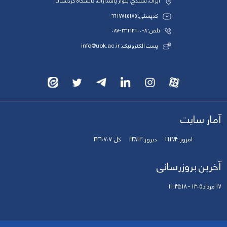
ایران، سنندج، بلوار پاسداران، دانشگاه کردستان
کدپستی: 6617715175
تلفن: 8-33664600-087
پست الکترونیک: info@uok.ac.ir
آمار سایت
امروز:
11274
دیروز:
33813
کل:
3260707
آخرین بروزرسانی
17 مرداد 1405 - 11:45:18