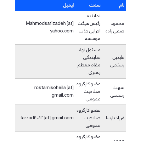
نام
سمت
ایمیل
نماینده
محمود
رئیس هیئت
Mahmodsafizadeh [at]
صفی زاده
اجرایی جذب
yahoo.com
موسسه
مسئول نهاد
عابدین
نمایندگی
رستمی
مقام معظم
رهبری
عضو کارگروه
سهیلا
rostamisoheila [at]
صلاحیت
رستمی
gmail.com
عمومی
عضو کارگروه
فرزاد پارسا
صلاحیت
farzad4083 [at] gmail.com
عمومی
عضو کارگروه
محمد