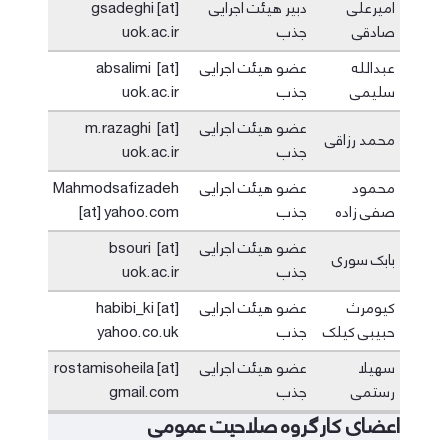
امیرعلی
دبیر هیئت اجرایی
gsadeghi [at]
صادقی
جذب
uok.ac.ir
عبدالله
عضو هیئت اجرایی
absalimi [at]
سلیمی
جذب
uok.ac.ir
عضو هیئت اجرایی
m.razaghi [at]
محمد رزاقی
جذب
uok.ac.ir
محمود
عضو هیئت اجرایی
Mahmodsafizadeh
صفی زاده
جذب
[at] yahoo.com
عضو هیئت اجرایی
bsouri [at]
بابک سوری
جذب
uok.ac.ir
کیومرث
عضو هیئت اجرایی
habibi_ki [at]
حبیبی کیلک
جذب
yahoo.co.uk
سهیلا
عضو هیئت اجرایی
rostamisoheila [at]
رستمی
جذب
gmail.com
اعضای کارگروه صلاحیت عمومی