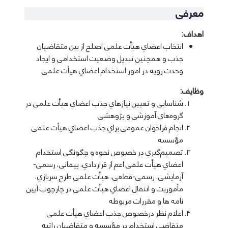
معرفی
اهداف:
اﻧﺘﺨﺎب اﻋﻀﺎي ﻫﯿﺄت ﻋﻠﻤﯽ اﺻﻠﺢ از ﺑﯿﻦ ﻣﺘﻘﺎﺿﯿﺎن
ﺟﺬب و ﻫﻤﭽﻨﯿﻦ ﺗﺒﺪﯾﻞ وﺿﻌﯿﺖ اﺳﺘﺨﺪاﻣﯽ و اﯾﺠﺎد
وﺣﺪت روﯾﻪ در اﻣﻮر اﺳﺘﺨﺪام اﻋﻀﺎي ﻫﯿﺄت ﻋﻠﻤﯽ
وظایف:
ﺷﻨﺎﺳﺎﯾﯽ و ﺗﻌﯿﯿﻦ ﻧﯿﺎزﻫﺎي ﺟﺬب اﻋﻀﺎي ﻫﯿﺄت ﻋﻠﻤﯽ در
گروه‌های آﻣﻮزﺷﯽ و ﭘﮋوﻫﺸﯽ
اﻧﺠﺎم ﻓﺮاﺧﻮان ﻋﻤﻮﻣﯽ ﺑﺮاي ﺟﺬب اﻋﻀﺎي ﻫﯿﺄت ﻋﻠﻤﯽ
ﻣﺆﺳﺴﻪ
ﺗﺼﻤﯿﻢﮔﯿﺮي در ﺧﺼﻮص ﻧﺤﻮه و ﭼﮕﻮﻧﮕﯽ اﺳﺘﺨﺪام
اﻋﻀﺎي ﻫﯿﺄت ﻋﻠﻤﯽ اﻋﻢ از ﻗﺮاردادي، ﭘﯿﻤﺎﻧﯽ، رﺳﻤﯽ-
آزﻣﺎﯾﺸﯽ، رﺳﻤﯽ-ﻗﻄﻌﯽ، ﻫﯿﺄت ﻋﻠﻤﯽ ﻃﺮح ﺳﺮﺑﺎزي،
ﻣﺄﻣﻮرﯾﺖ و اﻧﺘﻘﺎل اﻋﻀﺎي ﻫﯿﺄت ﻋﻠﻤﯽ در ﭼﺎرﭼﻮب آﯾﯿﻦ
ﻧﺎﻣﻪ ﻫﺎ و ﻣﻘﺮرات ﻣﺮﺑﻮﻃﻪ
اﻋﻼم ﻧﻈﺮ درﺧﺼﻮص ﺟﺬب اﻋﻀﺎي ﻫﯿﺄت ﻋﻠﻤﯽ
ﻣﺘﻘﺎﺿﯽ اﺳﺘﺨﺪام در ﻣﺆﺳﺴﻪ و ﻣﺘﻘﺎﺿﯿﺎن راﺗﺒﻪ