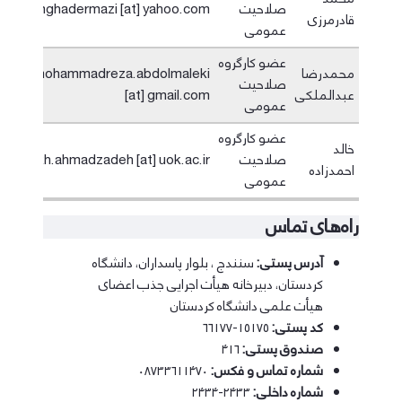
صلاحیت
mghadermazi [at] yahoo.com
قادرمرزی
عمومی
عضو کارگروه
محمدرضا
mohammadreza.abdolmaleki
صلاحیت
عبدالملکی
[at] gmail.com
عمومی
عضو کارگروه
خالد
صلاحیت
kh.ahmadzadeh [at] uok.ac.ir
احمدزاده
عمومی
راه‌های تماس
آدرس پستی:
سنندج ، بلوار پاسداران، دانشگاه
کردستان، دبیرخانه هیأت اجرایی جذب اعضای
هیأت علمی دانشگاه کردستان
کد پستی:
۱۵۱۷۵-۶۶۱۷۷
صندوق پستی:
۴۱۶
شماره تماس و فکس:
۰۸۷۳۳۶۱۱۴۷۰
شماره داخلی:
۲۴۳۳-۲۴۳۴