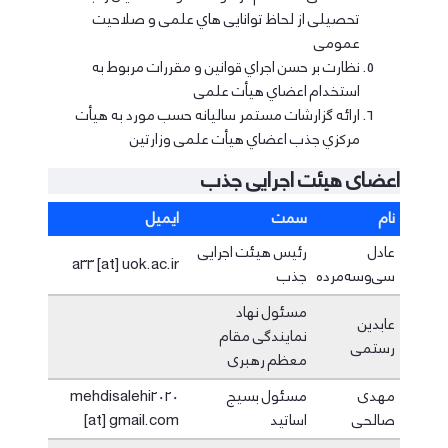
ﺗﺤﺼﯿﻠﯽ از ﻟﺤﺎظ ﺗﻮاﻧﺎﯾﯽ ﻫﺎي ﻋﻠﻤﯽ و ﺻﻼﺣﯿﺖ
ﻋﻤﻮﻣﯽ
ﻧﻈﺎرت ﺑﺮ ﺣﺴﻦ اﺟﺮاي ﻗﻮاﻧﯿﻦ و ﻣﻘﺮرات ﻣﺮﺑﻮط ﺑﻪ
اﺳﺘﺨﺪام اﻋﻀﺎي ﻫﯿﺄت ﻋﻠﻤﯽ
اراﺋﻪ ﮔﺰارﺷﺎت ﻣﺴﺘﻤﺮ ﺳﺎﻟﯿﺎﻧﻪ ﺣﺴﺐ ﻣﻮرد ﺑﻪ ﻫﯿﺄت
ﻣﺮﮐﺰي ﺟﺬب اﻋﻀﺎي ﻫﯿﺄت ﻋﻠﻤﯽ وزارﺗﯿﻦ
اعضای هیئت اجرایی جذب
نام
سمت
ایمیل
عادل
رئیس هیئت اجرایی
a33 [at] uok.ac.ir
سی‌وسه‌مرده
جذب
مسئول نهاد
عابدین
نمایندگی مقام
رستمی
معظم رهبری
مهدی
مسئول بسیج
mehdisalehi2020
صالحی
اساتید
[at] gmail.com