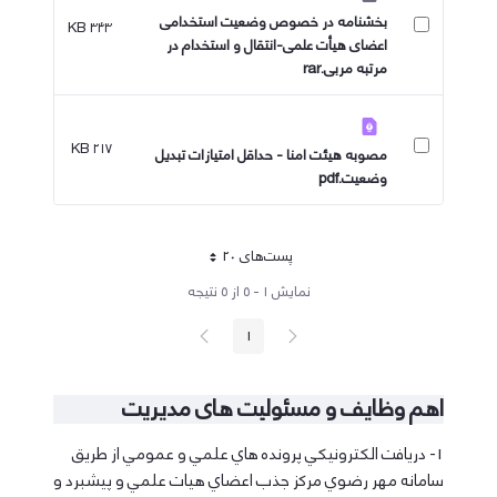
بخشنامه در خصوص وضعیت استخدامی
۳۴۳ KB
اعضای هیأت علمی-انتقال و استخدام در
مرتبه مربی​​​​​​.rar
۲۱۷ KB
مصوبه هیئت امنا - حداقل امتیازات تبدیل
وضعیت.pdf
پست‌‌های 20
هر صفحه
نمایش ۱ - ۵ از ۵ نتیجه
پیغام
صفحه
1
صفحه
قبلی
بعد
اهم وظایف و مسئولیت های مدیریت
1- دريافت الكترونيكي پرونده هاي علمي و عمومي از طريق
سامانه مهر رضوي مركز جذب اعضاي هيات علمي و پيشبرد و