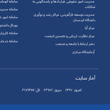
مدیریت امور حقوقی، قراردادها و پاسخگویی به
سامانه اتوماس
شکایات
سامانه مدیری
مدیریت توسعه کارآفرینی، مراکز رشد و نوآوری
سامانه امور خو
دانشگاه کردستان
پورتال دانشج
مرکز آپا
سامانه کاربران
مرکز نظارت، ارزیابی و تضمین کیفیت
سامانه خدمات 
دفتر ارتباط با جامعه و صنعت
آزمایشگاه مرکزی
آمار سایت
امروز:
2491
دیروز:
23686
کل:
3176487