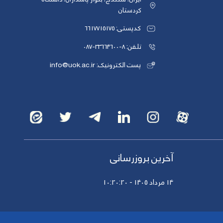
کردستان
کدپستی: 6617715175
تلفن: 8-33664600-087
پست الکترونیک: info@uok.ac.ir
آخرین بروزرسانی
14 مرداد 1405 - 10:20:20