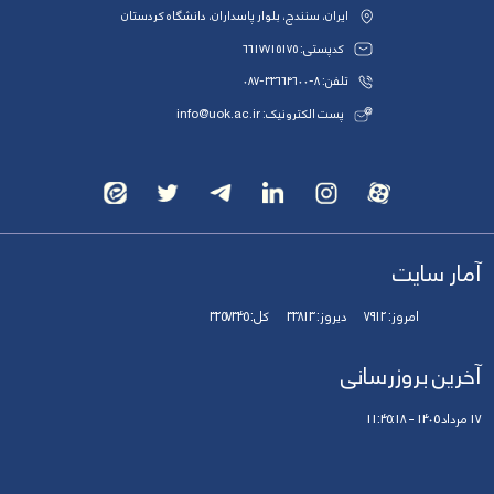
ایران، سنندج، بلوار پاسداران، دانشگاه کردستان
کدپستی: 6617715175
تلفن: 8-33664600-087
پست الکترونیک: info@uok.ac.ir
آمار سایت
امروز:
7912
دیروز:
33813
کل:
3257345
آخرین بروزرسانی
17 مرداد 1405 - 11:45:18