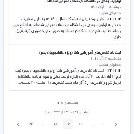
اولویت بعدی در دانشگاه کردستان معرفی شده‌اند
دوشنبه 23 آبان 1401
محتوای سایت
14 11 2022 قابل توجه پذیرفته‌شدگان سال 1401 که به دلیل مغایرت
معدل به اولویت بعدی در دانشگاه کردستان معرفی شده‌اند به اطلاع می­‌
رساند که ثبت نام در دانشگاه کردستان به صورت غیر­حضوری (اینترنتی)،
طبق...
ثبت نام کلاس‌های آموزشی شنا (ویژه دانشجویان پسر)
یک‌شنبه 22 آبان 1401
محتوای سایت
13 11 2022 ثبت نام کلاس‌های آموزشی شنا (ویژه دانشجویان پسر) ثبت
نام 22 آبان لغایت 30 آبان ماه (اداره تربیت بدنی و فوق برنامه دانشگاه)
تاریخ شروع کلاس‌ها از 5 آذر ماه مدت کلاس‌ها (12 جلسه - 3 جلسه...
پست‌‌های 8
هر صفحه
نمایش ۱۲۹ - ۱۳۶ از ۳۳۳ نتیجه
پیغام
صفحه
42
...
18
17
16
...
1
صفحه
صفحه
Intermediate Pages
صفحه
صفحه
صفحه
Intermediate Pages
قبلی
بعد