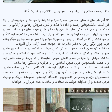
دکتر رحمت صادقی در پیامی فرا رسیدن روز دانشجو را تبریک گفتند.
16 آذر هر سال داستان حماسی مبارزه خرد و اندیشه با جهالت و خودپرستی را یاد
آور است. دانشجویانی رشید و آزاده با عشق و شور، سروش رهائی و آزادگی را سر
دادند و بر این شوریدگی جان شیرین را به تاریخ پر عزت مبارزه و عدالت جویی
مردمان ایران زمین به ارمغان فدا سپردند و بار دیگر دانشگاه و دانشجو، ایستادگی
و مجاهدت را که بر گرفته از ایمان و بصیرت بود و با دانش و علم جلایی دیگر یافته
بود، چون برگی زرین به دفتر مبارزات حق جویانه ملت آزاده ایران افزودند.
دانشگاه کردستان که بر محور پرورش نسل جوان و شکوفایی استعدادهای علمی
میهن اسلامی شکل گرفته است، امید دارد در راستای حرکت استکبار ستیزی و
عدالت خواهی با تکیه بر علم و دانش سهمی شایسته را در چرخه توسعه کشور ایفا
و با همت دانشجویان عزیز، میهن اسلامی را از هرگونه وابستگی رها سازند.
اینجانب به نیابت از از کلیه همکاران ارجمند دانشگاهی، اعضای هیات علمی،
کارمندان شایسته و دلسوز 16 آذر، روز آزادگی و سرفرازی دانشجو را به همه
دانشجویان عزیز و بخصوص دانشجویان دانشگاه کردستان صمیمانه تبریک و تهنیت
عرض نموده و از خداواند موفقیت، سعادت و سلامت همه عزیزان را خواهانم.