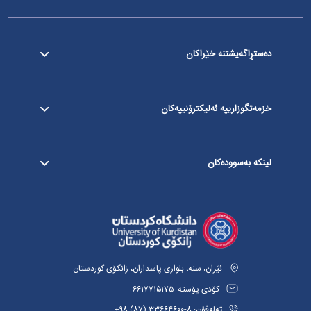
دەستڕاگەیشتنە خێراکان
خزمەتگوزارییە ئەلیکترۆنییەکان
لینکە بەسوودەکان
ئێران، سنە، بلواری پاسداران، زانکۆی کوردستان
کۆدی پۆستە: ٦٦١٧٧١٥١٧٥
تەلەفۆن: ٨-٣٣٦٦٤٦٠٠ (٨٧) ٩٨+