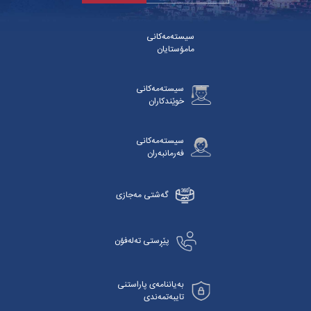
سیستەمەکانی
مامۆستایان
سیستەمەکانی
خوێندکاران
سیستەمەکانی
فەرمانبەران
گەشتی مەجازی
پێڕستی تەلەفۆن
بەیاننامەی پاراستنی
تایبەتمەندی