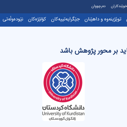
وێندکاران
دەرچووان
توێژینەوە و داهێنان
جێگرایەتییەکان
کۆلێژەکان
نێودەوڵەتی
ید بر محور پژوهش باشد