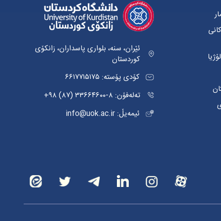
ار
کانی
ئێران، سنە، بلواری پاسداران، زانکۆی
ۆژیا
کوردستان
کۆدی پۆستە: ٦٦١٧٧١٥١٧٥
ان
تەلەفۆن: ٨-٣٣٦٦٤٦٠٠ (٨٧) ٩٨+
ی
ئیمەیڵ: info@uok.ac.ir