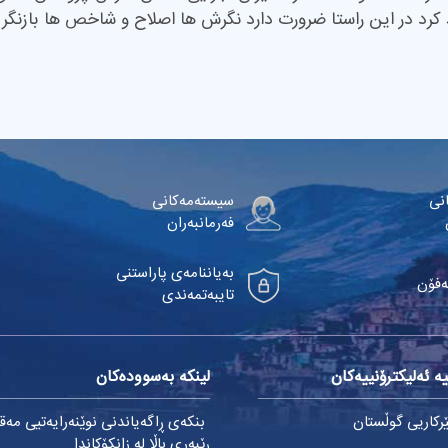
 کرد در این راستا ضرورت دارد نگرش ها اصلاح و شاخص ها بازنگر
نی
سیستەمەکانی
فەرمانبەران
بەیاننامەی پاراستنی
ەفۆن
تایبەتمەندی
ە ئەلیکترۆنییەکان
لینکە بەسوودەکان
کاریی گوڵستان
بنکەی ڕاگەیاندنی نوێنەرایەتیی مەق
ڕێبەری باڵا لە زانکۆکاندا