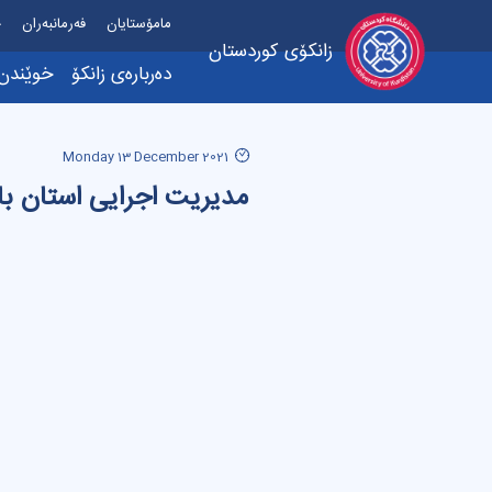
مامۆستایان
فەرمانبەران
خ
زانکۆی کوردستان
دەربارەی زانکۆ
خوێندن
Monday 13 December 2021
مدیریت اجرایی استان با