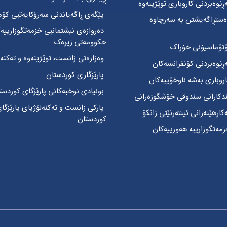
ێوەبردنی کاروباری توێژینەوە
پێگەی ڕاگەیاندنی سەرۆکایەتیی کۆم
ستڕاگەیشتن بە سەرچاوە
دەروازەی نیشتمانیی خزمەتگوزارییە
حکوومەتی زیرەک
تۆماسیۆنی خۆراک
وەزارەتی زانست، توێژینەوە و تەکنەل
ێوەبردنی کۆنفرانسەکان
پارێزگاری کوردستان
وباری بەشە ناوخۆییەکان
بونیادی نوخبەکانی پارێزگای کوردست
ندکارانی سندوقی خۆشگوزەرانی
پارکی زانست و تەکنەلۆژیای پارێزگا
رهێنەرانی ئینتەرنێتی زانکۆ
کوردستان
ەتگوزارییە هەورییەکان