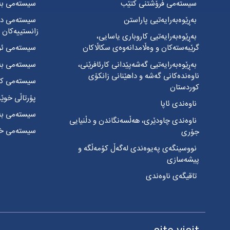
سیستەمی فرۆشتنی کتێب
سیستەمی بەڕ
بەڕێوەبەرایەتیی پاراستن
سیستەمی دە
زانستییەکان
بەڕێوەبەرایەتیی کاروباری یاسایی،
گرێبەستەکان و وەڵامدانەوەی سکاڵاکان
سیستەمی ئۆ
بەڕێوەبەرایەتیی گەشەپێدانی کارئافرێنی،
سیستەمی بەڕ
ناوەندەکانی گەشە و داهێنانی زانکۆی
سیستەمی کار
کوردستان
پۆرتاڵی خوێ
ناوەندی ئاپا
سیستەمی بەکا
ناوەندی چاودێری، هەڵسەنگاندن و دڵنیایی
سیستەمی خزم
جۆری
نووسینگەی پەیوەندی لەگەڵ کۆمەڵگە و
پیشەسازی
تاقیگەی ناوەندی