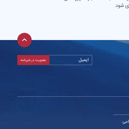
ی شود.
امی