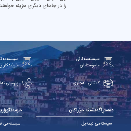
را در جاهای دیگری هزینه خواهند
سیستەمەکانی
سیستەمەکا
مامۆستایان
خوێندکاران
گەشتی مەجازی
پێڕستی تەل
دەستڕاگەیشتنە خێراکان
خزمەتگوزاریی
سیستەمی ئیمەیڵ
سیستەمی فێر