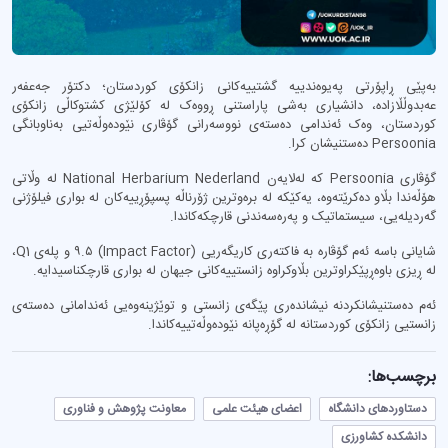
بەپێی ڕاپۆرتی پەیوەندییە گشتییەکانی زانکۆی کوردستان؛ دکتۆر جەعفەر
عەبدوڵڵازادە، دانشیاری بەشی پاراستنی ڕووەک لە کۆلێژی کشتوکاڵی زانکۆی
کوردستان، وەک ئەندامی دەستەی نووسەرانی گۆڤاری نێودەوڵەتیی بەناوبانگی
Persoonia دەستنیشان کرا.
گۆڤاری Persoonia کە لەلایەن National Herbarium Nederland لە وڵاتی
هۆڵەندا بڵاو دەکرێتەوە، یەکێکە لە برەوترین ژۆرناڵە پسپۆڕییەکان لە بواری فیلۆژنی
گەردیلەیی، سیستماتیک و پەرەسەندنی قارچکەکاندا.
شایانی باسە ئەم گۆڤارە بە فاکتەری کاریگەریی (Impact Factor) ٩.٥ و پلەی Q1،
لە ڕیزی باوەڕپێکراوترین بڵاوکراوە زانستییەکانی جیهان لە بواری قارچکناسیدایە.
ئەم دەستنیشانکردنە نیشاندەری پێگەی زانستی و توێژینەوەیی ئەندامانی دەستەی
زانستیی زانکۆی کوردستانە لە گۆڕەپانە نێودەوڵەتییەکاندا.
برچسب‌ها:
دستاوردهای دانشگاه
اعضای هیئت علمی
معاونت پژوهش و فناوری
دانشکده کشاورزی