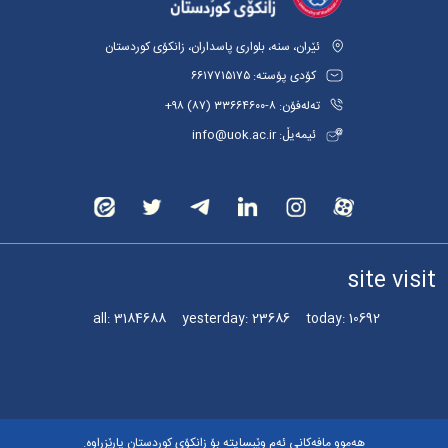
ئێران، سنە، بلواری پاسداران، زانکۆی کوردستان
کۆدی پۆستە: ٦٦١٧٧١٥١٧٥
تەلەفۆن: ٨-٣٣٦٦٤٦٠٠ (٨٧) ٩٨+
ئیمەیڵ: info@uok.ac.ir
site visit
all:
3184688
yesterday:
23686
today:
10692
هەموو مافەکانی ئەم وێبسایتە بۆ زانکۆی کوردستان پارێزراوە.