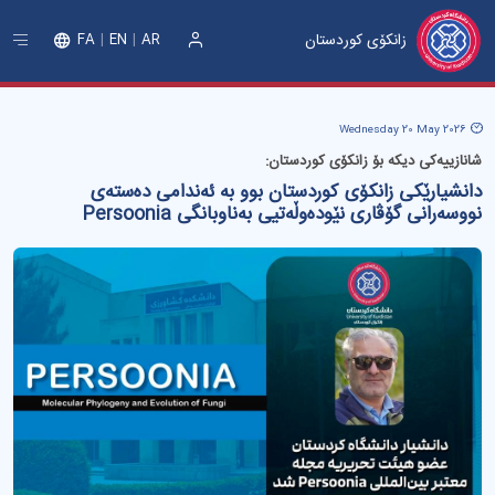
زانکۆی کوردستان
FA
EN
AR
ورود
Wednesday 20 May 2026
شانازییەکی دیکە بۆ زانکۆی کوردستان:
دانشیارێکی زانکۆی کوردستان بوو بە ئەندامی دەستەی
نووسەرانی گۆڤاری نێودەوڵەتیی بەناوبانگی Persoonia