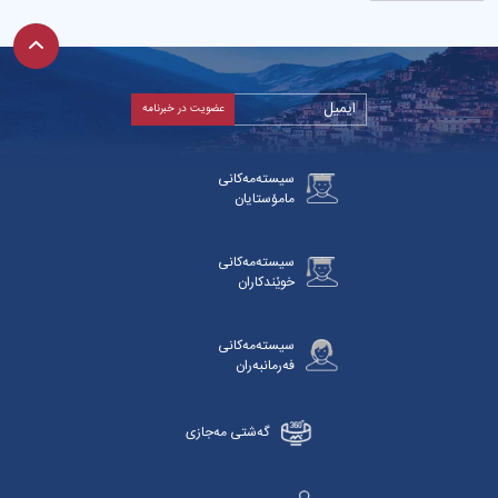
سیستەمەکانی
مامۆستایان
سیستەمەکانی
خوێندکاران
سیستەمەکانی
فەرمانبەران
گەشتی مەجازی