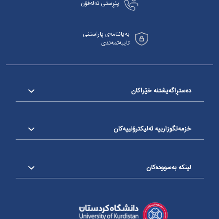
پێڕستی تەلەفۆن
بەیاننامەی پاراستنی
تایبەتمەندی
دەستڕاگەیشتنە خێراکان
خزمەتگوزارییە ئەلیکترۆنییەکان
لینکە بەسوودەکان