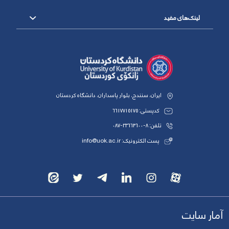
لینک‌های مفید
ایران، سنندج، بلوار پاسداران، دانشگاه کردستان
کدپستی: 6617715175
تلفن: 8-33664600-087
پست الکترونیک: info@uok.ac.ir
آمار سایت