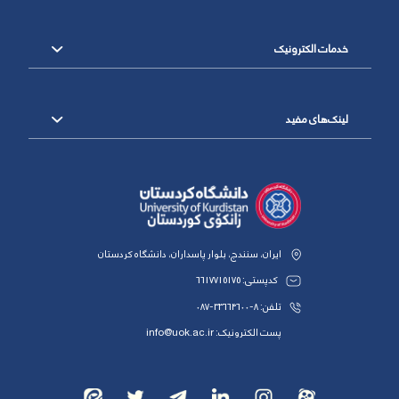
خدمات الکترونیک
لینک‌های مفید
ایران، سنندج، بلوار پاسداران، دانشگاه کردستان
کدپستی: 6617715175
تلفن: 8-33664600-087
پست الکترونیک: info@uok.ac.ir