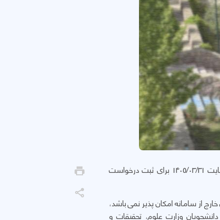
بدینوسیله به آگاهی می رساند: سامانه میهمانی و انتقال دانشجویان شاهد و ایثارگر از تاریخ 1405/02/30 لغایت 1405/03/31 برای ثبت درخواست
ارج از سامانه امکان پذیر نمی باشد،
دانشجویان وزارت علوم، تحقیقات و