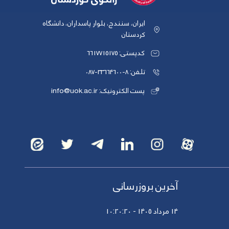
ایران، سنندج، بلوار پاسداران، دانشگاه
کردستان
کدپستی: 6617715175
تلفن: 8-33664600-087
پست الکترونیک: info@uok.ac.ir
آخرین بروزرسانی
14 مرداد 1405 - 10:20:20