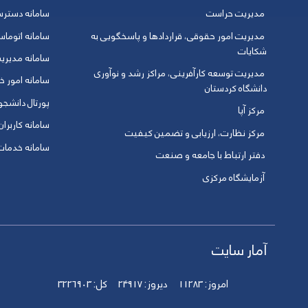
مدیریت حراست
سامانه دسترس
مدیریت امور حقوقی، قراردادها و پاسخگویی به
سامانه اتوماس
شکایات
سامانه مدیری
مدیریت توسعه کارآفرینی، مراکز رشد و نوآوری
سامانه امور خو
دانشگاه کردستان
پورتال دانشج
مرکز آپا
سامانه کاربران
مرکز نظارت، ارزیابی و تضمین کیفیت
سامانه خدمات 
دفتر ارتباط با جامعه و صنعت
آزمایشگاه مرکزی
آمار سایت
امروز:
11283
دیروز:
24917
کل:
3226903