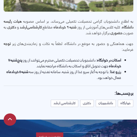
به اطلاع دانشجویان گرامی تحصیلات تکمیلی می‌رساند، بر اساس مصوبه
هیات رئیسه
دانشگاه
، کلیه کلاس‌های آموزشی از روز
شنبه ۹ خردادماه
مقاطع
کارشناسی‌ارشد
و
دکتری
به
صورت
حضوری
برگزار خواهد شد.
جهت هماهنگی و حضور به موقع در دانشگاه، لطفاً به نکات و زمان‌بندی‌های زیر
توجه
فرمایید:
اسکان در خوابگاه
: دانشجویان تحصیلات تکمیلی محترم می‌توانند از روز
پنج‌شنبه ۷
خردادماه
جهت تحویل اتاق و اسکان به دانشگاه مراجعه نمایند.
رزرو غذا
: با توجه به آغاز سرو غذا از روز شنبه، سامانه تغذیه از روز سه
شنبه ۵ خردادماه
فعال خواهد بود.
برچسب‌ها:
خوابگاه
دانشجویان
دکتری
کارشناسی ارشد