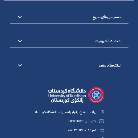
دسترسی‌های سریع
خدمات الکترونیک
لینک‌های مفید
ایران، سنندج، بلوار پاسداران، دانشگاه کردستان
کدپستی: 6617715175
تلفن: 8-33664600-087