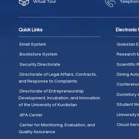
Virtual Tour
Telephone
Quick Links
Electronic
Email System
Golestan E
Bookstore System
Research 
Security Directorate
Scientific
Directorate of Legal Affairs, Contracts,
Dining Aut
and Response to Complaints
Conferenc
Directorate of Entrepreneurship
Dormitory 
Development, Incubation, and Innovation
Student We
of the University of Kurdistan
University 
APA Center
Cloud Serv
Center for Monitoring, Evaluation, and
Quality Assurance