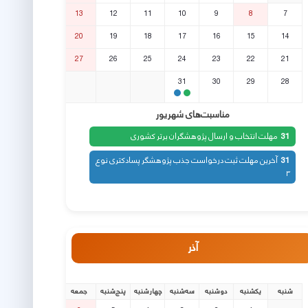
13
12
11
10
9
8
7
20
19
18
17
16
15
14
27
26
25
24
23
22
21
31
30
29
28
مناسبت‌های شهریور
مهلت انتخاب و ارسال پژوهشگران برتر کشوری
31
آخرین مهلت ثبت درخواست جذب پژوهشگر پسادکتری نوع
31
۳
آذر
شنبه
یکشنبه
دوشنبه
سه‌شنبه
چهارشنبه
پنج‌شنبه
جمعه