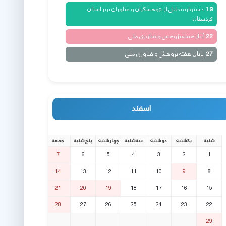
جشنواره تجلیل از پژوهشگران و فناوران برتر استان
19
کردستان
آغاز هفته پژوهش و فناوری ملی
22
پایان هفته پژوهش و فناوری ملی
27
اسفند
شنبه
یکشنبه
دوشنبه
سه‌شنبه
چهارشنبه
پنج‌شنبه
جمعه
7
6
5
4
3
2
1
14
13
12
11
10
9
8
21
20
19
18
17
16
15
28
27
26
25
24
23
22
29