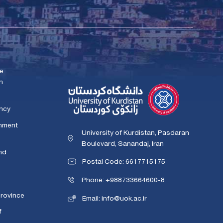
me
n
ency
rnment
University of Kurdistan, Pasdaran
Boulevard, Sanandaj, Iran
nd
Postal Code: 6617715175
Phone: +988733664600-8
Province
Email: info@uok.ac.ir
f