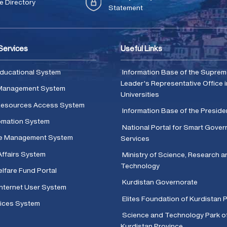
 Directory
Statement
 Services
Useful Links
ducational System
Information Base of the Supre
Leader's Representative Office i
Management System
Universities
 Resources Access System
Information Base of the Presid
omation System
National Portal for Smart Gove
e Management System
Services
Affairs System
Ministry of Science, Research a
Technology
lfare Fund Portal
Kurdistan Governorate
Internet User System
Elites Foundation of Kurdistan 
ices System
Science and Technology Park o
Kurdistan Province