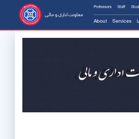
Professors
Staff
Stud
معاونت اداری و مالی
About
Services
ا
پشتیبانی
معرفی معاون
Introducing the A
مور مالی
Former Manager
ی عمرانی
Contact us
ه شکایات
فرم و آئین‌نامه‌ها