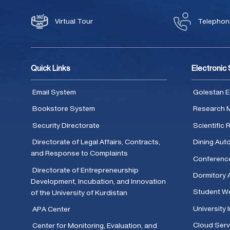
Virtual Tour
Telephone
Quick Links
Electronic
Email System
Golestan E
Bookstore System
Research 
Security Directorate
Scientific
Directorate of Legal Affairs, Contracts,
Dining Aut
and Response to Complaints
Conferenc
Directorate of Entrepreneurship
Dormitory 
Development, Incubation, and Innovation
Student We
of the University of Kurdistan
University 
APA Center
Cloud Serv
Center for Monitoring, Evaluation, and