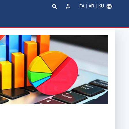
FA
AR
KU
Sign
In