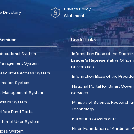
Privacy Policy
 Directory
Statement
 Services
Useful Links
ducational System
Information Base of the Supre
Leader's Representative Office i
Management System
Universities
 Resources Access System
Information Base of the Presid
omation System
National Portal for Smart Gove
e Management System
Services
Affairs System
Ministry of Science, Research a
Technology
lfare Fund Portal
Kurdistan Governorate
Internet User System
Elites Foundation of Kurdistan 
ices System