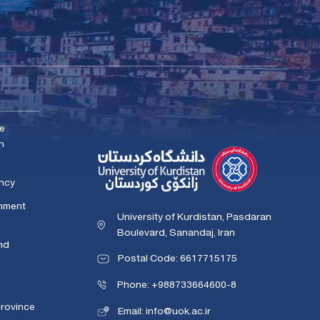
me
n
ency
rnment
University of Kurdistan, Pasdaran
Boulevard, Sanandaj, Iran
nd
Postal Code: 6617715175
Phone: +988733664600-8
Province
Email: info@uok.ac.ir