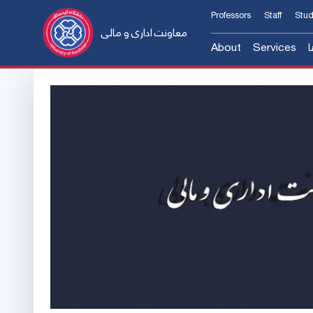
Professors
Staff
Stud
معاونت اداری و مالی
About
Services
ا
پشتیبانی
معرفی معاون
Introducing the A
مور مالی
Former Manager
ی عمرانی
Contact us
ه شکایات
فرم و آئین‌نامه‌ها