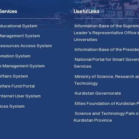
 Services
Useful Links
ducational System
Information Base of the Supre
Leader's Representative Office i
Management System
Universities
 Resources Access System
Information Base of the Presid
omation System
National Portal for Smart Gove
e Management System
Services
Affairs System
Ministry of Science, Research a
Technology
lfare Fund Portal
Kurdistan Governorate
Internet User System
Elites Foundation of Kurdistan 
ices System
Science and Technology Park o
Kurdistan Province