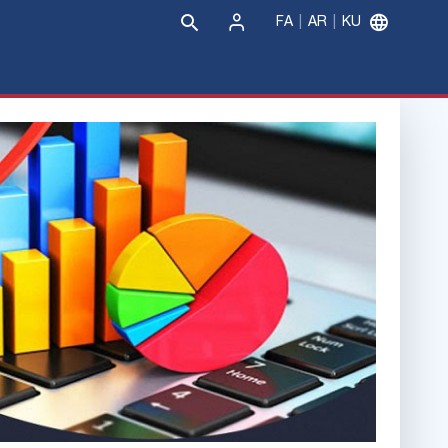
FA
AR
KU
Sign
In