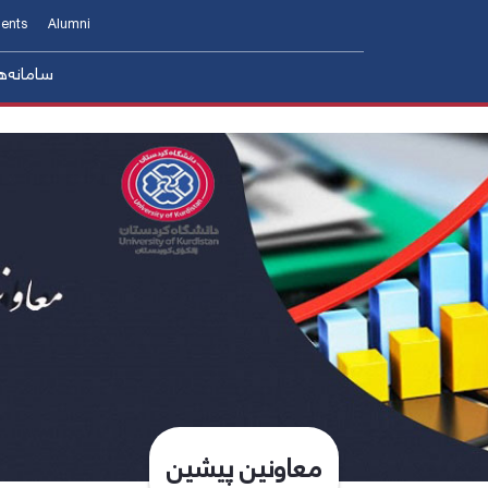
ents
Alumni
سامانه‌ه
مدیریت منابع انسانی و 
djutancy
مدیریت ا
s
مدیریت امور فنی و نظارت بر طرح ها
مدیریت امور حقوقی قراردادها و پاسخگویی ب
معاونین پیشین