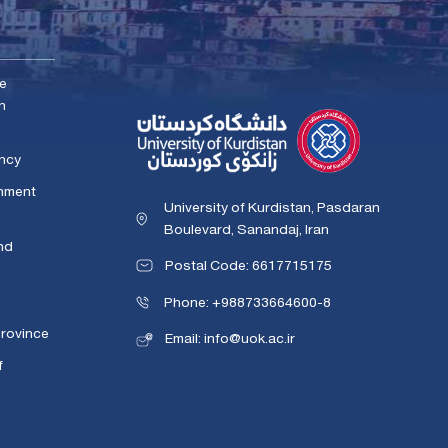
me
n
ency
rnment
University of Kurdistan, Pasdaran
Boulevard, Sanandaj, Iran
nd
Postal Code: 6617715175
Phone: +988733664600-8
Province
Email: info@uok.ac.ir
f