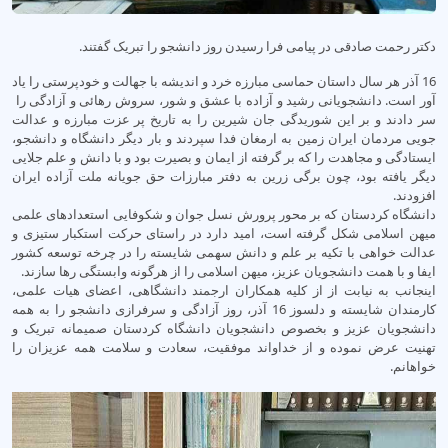
دکتر رحمت صادقی در پیامی فرا رسیدن روز دانشجو را تبریک گفتند.
16 آذر هر سال داستان حماسی مبارزه خرد و اندیشه با جهالت و خودپرستی را یاد
آور است. دانشجویانی رشید و آزاده با عشق و شور، سروش رهائی و آزادگی را
سر دادند و بر این شوریدگی جان شیرین را به تاریخ پر عزت مبارزه و عدالت
جویی مردمان ایران زمین به ارمغان فدا سپردند و بار دیگر دانشگاه و دانشجو،
ایستادگی و مجاهدت را که بر گرفته از ایمان و بصیرت بود و با دانش و علم جلایی
دیگر یافته بود، چون برگی زرین به دفتر مبارزات حق جویانه ملت آزاده ایران
افزودند.
دانشگاه کردستان که بر محور پرورش نسل جوان و شکوفایی استعدادهای علمی
میهن اسلامی شکل گرفته است، امید دارد در راستای حرکت استکبار ستیزی و
عدالت خواهی با تکیه بر علم و دانش سهمی شایسته را در چرخه توسعه کشور
ایفا و با همت دانشجویان عزیز، میهن اسلامی را از هرگونه وابستگی رها سازند.
اینجانب به نیابت از از کلیه همکاران ارجمند دانشگاهی، اعضای هیات علمی،
کارمندان شایسته و دلسوز 16 آذر، روز آزادگی و سرفرازی دانشجو را به همه
دانشجویان عزیز و بخصوص دانشجویان دانشگاه کردستان صمیمانه تبریک و
تهنیت عرض نموده و از خداواند موفقیت، سعادت و سلامت همه عزیزان را
خواهانم.