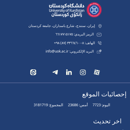
إيران، سنندج، شارع باسداران، جامعة كردستان
الرمز البريدي: ٦٦١٧٧١٥١٧٥
الهاتف: ٨-٣٣٦٦٤٦٠٠ (٨٧) ٩٨+
البريد الإلكتروني: info@uok.ac.ir
إحصائيات الموقع
اليوم:
7723
أمس:
23686
المجموع:
3181719
اخر تحديث