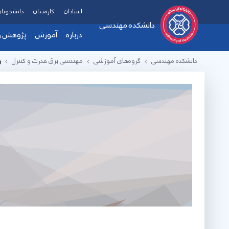
استادان
کارمندان
دانشجویان
دانشکده مهندسی
درباره
آموزش
پژوهش و 
دانشکده مهندسی
گروه‌های آموزشی
مهندسی برق قدرت و کنترل
ر
معرفی دانشکده
فرم ها و آیین ن
دست
هیات رئیسه
زمی
پیام ریاست دانشکده
آزم
چارت سازمانی
پرو
تماس با دانشکده
ارت
اهداف، چشم انداز و مام
همک
امکانات