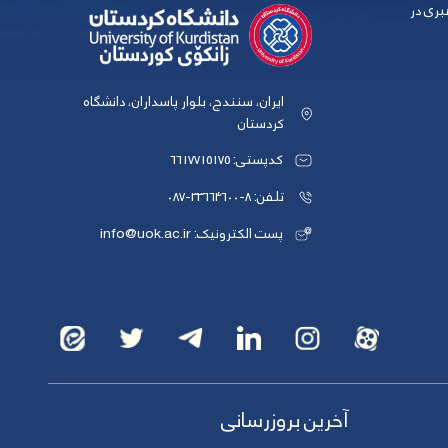
بری در
ایران، سنندج، بلوار پاسداران، دانشگاه
کردستان
کدپستی: 6617715175
تلفن: 8-33664600-087
پست الکترونیک: info@uok.ac.ir
آخرین بروزرسانی