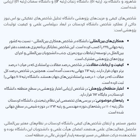
شاهرود و دانشگاه یزد (رتبه ۵۱)، دانشگاه زنجان (رتبه ۵۴) و دانشگاه سمنان (رتبه ۵۶) ارزیابی
شده است.
شاخص‌های کیفی و مزیت‌های پژوهشی دانشگاه تحلیل شاخص‌های تفکیکی یو.اس.نیوز
حاکی از عملکرد شاخص دانشگاه کردستان در ابعاد دیپلماسی علمی و کیفیت تولیدات
پژوهشی است:
همکاری‌های بین‌المللی:
دانشگاه در شاخص همکاری بین‌المللی - نسبت به کشور
رتبه جهانی ۲۳۵ را کسب کرده است. این شاخص نمایانگر برنامه‌ریزی هدفمند دفتر امور
بین‌الملل در توسعه ارتباطات برون‌مرزی، جذب دانشجویان بین‌المللی و اجرای
پروژه‌های پژوهشی مشترک است.
کیفیت و ارجاعات مقالات:
در شاخص درصد مقالات پراستنادی که در میان ۱ درصد
برتر جهان قرار دارند، رتبه ۶۶۳ جهانی به دست آمده است. همچنین در شاخص درصد کل
مقالات که در میان ۱۰ درصد پراستنادترین‌های جهان هستند، دانشگاه رتبه ۷۰۷ جهانی را
ثبت کرده است.
اعتبار منطقه‌ای پژوهش:
در شاخص ارزیابی اعتبار پژوهشی در سطح منطقه، دانشگاه
کردستان در جایگاه ۶۸۲ قرار دارد.
رتبه‌های موضوعی:
در بررسی‌های تخصصی این نظام رتبه‌بندی، دانشگاه کردستان
حائز رتبه ۱۱۰۱ در رشته‌های حوزه مهندسی و رتبه ۱۲۷۲ در حوزه شیمی در سطح جهانی
شده است.
حضور مستمر و ارتقای شاخص‌های کیفی دانشگاه کردستان در نظام‌های معتبر بین‌المللی،
ماحصل فعالیت‌های علمی هدفمند اعضای هیأت علمی و دانشجویان این دانشگاه بوده و
نشان‌دهنده حرکت منطقی در مسیر توسعه پایدار آموزش عالی در منطقه است.