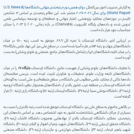
به گزارش مدیریت امور بین‌الملل،
دوازدهمین دوره رتبه‌بندی جهانی دانشگاه‌ها (U.S. News &
World Report) برای سال ۲۰۲۶-۲۰۲۷
منتشر شد. این نظام رتبه‌بندی بر اساس ۱۳ شاخص
کلیدی در حوزه‌های عملکرد پژوهشی، اعتبار جهانی و منطقه‌ای و توسعه دیپلماسی علمی
تدوین شده و داده‌های پایگاه کلاریویت (Clarivate) در بازه زمانی ۲۰۲۰ تا ۲۰۲۴ را مبنای
محاسبات خود قرار داده است.
در ارزیابی اخیر، دانشگاه کردستان با نمره کل ۲۸.۹، موفق به کسب رتبه ۱۵۰۰ در میان
دانشگاه‌های جهان و رتبه ۵۸۳ در قاره آسیا شده است. در سطح ملی نیز، این نهاد علمی جایگاه ۳۵
را در میان کلیه دانشگاه‌های ایران (شامل دانشگاه‌های جامع، صنعتی و علوم پزشکی) به دست
آورده است.
با تفکیک دانشگاه‌های علوم پزشکی از فهرست نتایج، دانشگاه کردستان
جایگاه ۱۷
را در میان
دانشگاه‌های تابعه وزارت علوم، تحقیقات و فناوری تثبیت کرده است. بررسی مقایسه‌ای
داده‌ها حاکی از عملکرد علمی مطلوب این دانشگاه در سطح منطقه‌ای و ملی است؛ به گونه‌ای
که دانشگاه کردستان در منطقه غرب کشور بالاتر از دانشگاه‌های همجوار نظیر دانشگاه ارومیه
(رتبه ۳۶)، دانشگاه بوعلی سینا (رتبه ۴۷)، دانشگاه لرستان (رتبه ۵۱) و دانشگاه رازی (رتبه ۶۰) قرار
گرفته است.
در نگاهی جامع‌تر به سطح ملی نیز، دانشگاه کردستان موفق شده است رتبه بالاتری را نسبت به
بسیاری از مراکز دانشگاهی شناخته‌شده کشور به خود اختصاص دهد. بر اساس داده‌های این
رتبه‌بندی، عملکرد دانشگاه کردستان بالاتر از نهادهایی همچون دانشگاه کاشان (رتبه ۳۸)،
دانشگاه محقق اردبیلی (رتبه ۳۹)، دانشگاه‌های شهید چمران اهواز و گیلان (رتبه ۴۱)، دانشگاه
شهید باهنر کرمان (رتبه ۴۴)، دانشگاه‌های خوارزمی و مازندران (رتبه ۴۹)، دانشگاه صنعتی