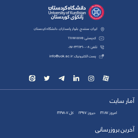
ایران، سنندج، بلوار پاسداران، دانشگاه کردستان
کدپستی: 6617715175
تلفن: 8-33664600-087
پست الکترونیک: info@uok.ac.ir
آمار سایت
امروز:
32187
دیروز:
24917
کل:
3247807
آخرین بروزرسانی