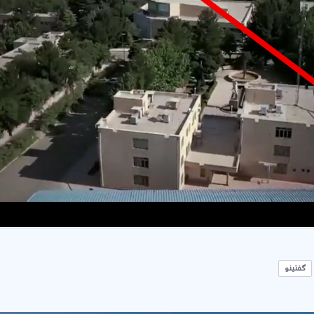
گفتینو