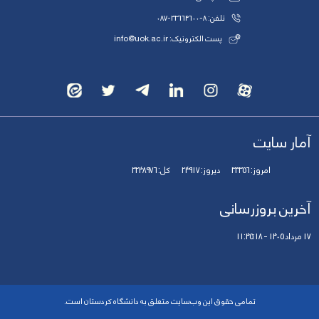
تلفن: 8-33664600-087
پست الکترونیک: info@uok.ac.ir
آمار سایت
امروز:
33356
دیروز:
24917
کل:
3248976
آخرین بروزرسانی
17 مرداد 1405 - 11:45:18
تمامی حقوق این وب‌سایت متعلق به دانشگاه کردستان است.