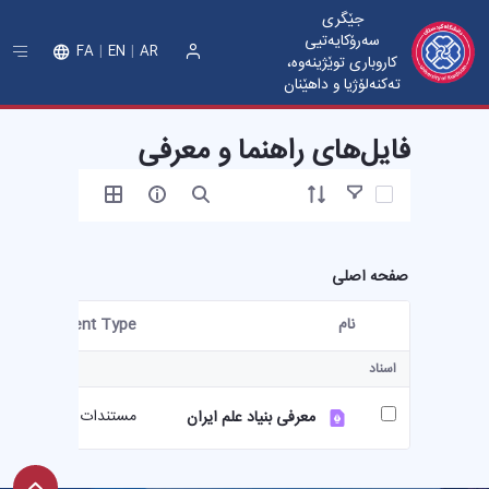
جێگری
سەرۆکایەتیی
FA
EN
AR
کاروباری توێژینەوە،
ورود
تەکنەلۆژیا و داهێنان
فایل‌های راهنما و معرفی
آیتم ها را انتخاب کنید
صفحه اصلی
نام
Document Type
کاربر انتخاب شده
اسناد
مستندات پایه
معرفی بنیاد علم ایران