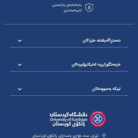
بەیاننامەی پاراستنی
تایبەتمەندی
دەستڕاگەیشتنە خێراکان
خزمەتگوزارییە ئەلیکترۆنییەکان
لینکە بەسوودەکان
ئێران، سنە، بلواری پاسداران، زانکۆی کوردستان