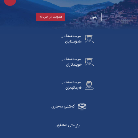
سیستەمەکانی
مامۆستایان
سیستەمەکانی
خوێندکاران
سیستەمەکانی
فەرمانبەران
گەشتی مەجازی
پێڕستی تەلەفۆن