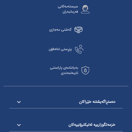
سیستەمەکانی
فەرمانبەران
گەشتی مەجازی
پێڕستی تەلەفۆن
بەیاننامەی پاراستنی
تایبەتمەندی
دەستڕاگەیشتنە خێراکان
خزمەتگوزارییە ئەلیکترۆنییەکان