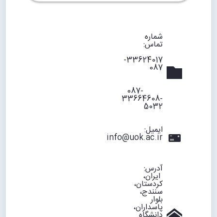
شماره
تماس:
33624017-
087
087-
33664608-
5032
ایمیل:
info@uok.ac.ir
آدرس:
ایران،
کردستان،
سنندج،
بلوار
پاسداران،
دانشگاه