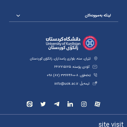
لینکە بەسوودەکان
ئێران، سنە، بلواری پاسداران، زانکۆی کوردستان
کۆدی پۆستە: ٦٦١٧٧١٥١٧٥
تەلەفۆن: ٨-٣٣٦٦٤٦٠٠ (٨٧) ٩٨+
ئیمەیڵ: info@uok.ac.ir
site visit