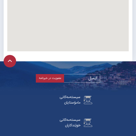
سیستەمەکانی
مامۆستایان
سیستەمەکانی
خوێندکاران