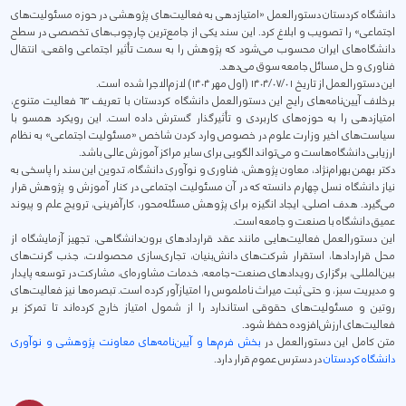
دانشگاه کردستان دستورالعمل «امتیازدهی به فعالیت‌های پژوهشی در حوزه مسئولیت‌های
اجتماعی» را تصویب و ابلاغ کرد. این سند یکی از جامع‌ترین چارچوب‌های تخصصی در سطح
دانشگاه‌های ایران محسوب می‌شود که پژوهش را به سمت تأثیر اجتماعی واقعی، انتقال
فناوری و حل مسائل جامعه سوق می‌دهد.
این دستورالعمل از تاریخ ۱۴۰۴/۰۷/۰۱ (اول مهر ۱۴۰۴) لازم‌الاجرا شده است.
برخلاف آیین‌نامه‌های رایج این دستورالعمل دانشگاه کردستان با تعریف ۶۳ فعالیت متنوع،
امتیازدهی را به حوزه‌های کاربردی و تأثیرگذار گسترش داده است. این رویکرد همسو با
سیاست‌های اخیر وزارت علوم در خصوص وارد کردن شاخص «مسئولیت اجتماعی» به نظام
ارزیابی دانشگاه‌هاست و می‌تواند الگویی برای سایر مراکز آموزش عالی باشد.
دکتر بهمن بهرام‌نژاد، معاون پژوهش، فناوری و نوآوری دانشگاه، تدوین این سند را پاسخی به
نیاز دانشگاه نسل چهارم دانسته که در آن مسئولیت اجتماعی در کنار آموزش و پژوهش قرار
می‌گیرد. هدف اصلی، ایجاد انگیزه برای پژوهش مسئله‌محور، کارآفرینی، ترویج علم و پیوند
عمیق دانشگاه با صنعت و جامعه است.
این دستورالعمل فعالیت‌هایی مانند عقد قراردادهای برون‌دانشگاهی، تجهیز آزمایشگاه از
محل قراردادها، استقرار شرکت‌های دانش‌بنیان، تجاری‌سازی محصولات، جذب گرنت‌های
بین‌المللی، برگزاری رویدادهای صنعت-جامعه، خدمات مشاوره‌ای، مشارکت در توسعه پایدار
و مدیریت سبز، و حتی ثبت میراث ناملموس را امتیازآور کرده است. تبصره‌ها نیز فعالیت‌های
روتین و مسئولیت‌های حقوقی استاندارد را از شمول امتیاز خارج کرده‌اند تا تمرکز بر
فعالیت‌های ارزش‌افزوده حفظ شود.
متن کامل این دستورالعمل در
بخش فرم‌ها و آیین‌نامه‌های معاونت پژوهشی و نوآوری
دانشگاه کردستان
در دسترس عموم قرار دارد.