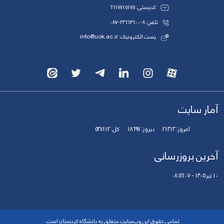
کدپستی: 6617715175
تلفن: 8-33664600-087
پست الکترونیک: info@uok.ac.ir
آمار سایت
امروز:
21313
دیروز:
18697
کل:
537112
آخرین بروزرسانی
10 تیر 1405 - 08:56:07
تمامی حقوق این وب‌سایت متعلق به دانشگاه کردستان است.