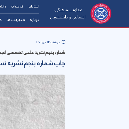
استادان
کارمندان
دانش
معاونت فرهنگی،
اجتماعی و دانشجویی
درباره
مدیریت ها
خ
معرفی معاونت
مدیریت حم
جشنواره ملی رویش
دوشنبه 12 دی 1401
معرفی معاون
مدیریت ام
شماره پنجم نشریه علمی تخصصی انجم
معاونین پیشین
مرکز بهدا
چارت سازمانی
مدیریت تر
چاپ شماره پنجم نشریه تسل
ارتباط با ما