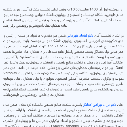
روز دوشنبه اول آذر 1400 ساعت 10:30 به وقت ایران، نشست مشترک آنلاین بین دانشکده
منابع طبیعی دانشگاه کردستان و انستیتوی بیولوژی دانشگاه دولتی تومسک روسیه فدراتیو
با هدف آشنایی با امکانات آموزشی و پژوهشی و بحث و تبادل نظر پیرامون انعقاد تفاهم
نامه همکاری‌های آموزشی و پژوهشی برگزار شد.
در ابتدای نشست آقای
دکتر لقمان قهرمانی
ضمن خیر مقدم به حاضران در جلسه از رئیس و
مدیران گروه‌های آموزشی انستیتوی بیولوژی دانشگاه دولتی تومسک بابت پذیرش دعوت
دانشکده منابع طبیعی برای برگزاری نشست مشترک تشکر کردند. ایشان نبود مرز سیاسی و
جغرافیایی برای مسائل زیست محیطی را دلیل قانع کننده‌ای برای همکاری‌های علمی با هدف
مدیریت محیط زیست اعلام کردند. دکتر قهرمانی، هدف از برگزاری نشست مشترک را آشنایی با
امکانات آموزشی و پژوهشی دانشکده منابع طبیعی و انستیتوی بیولوژی و بحث و تبادل نظر
پیرامون زمینه‌های همکاری‌های علمی-پژوهشی اعلام کردند. در ادامه، آقای دکتر Danil
Vorobiev رئیس انستیتوی بیولوژی دانشگاه دولتی تومسک در سخنان خود ضمن تشکر بابت
دعوت و برگزاری نشست مشترک، آمادگی انستیوی بیولوژی را برای همکاری های دوجانبه
علمی-پژوهشی اعلام نمودند.ایشان با توجه به زمینه‌های مشترک تخصصی بین انستیتوی
بیولوژی و دانشکده منابع طبیعی اظهار امیدواری نمودند که نتیجه نشست، انعقاد تفاهم نامه
همکاری های علمی-پژوهشی بین طرفین باشد.
آقای
دکتر برزان بهرامی کمانگر
رئیس دانشکده منابع طبیعی دانشگاه کردستان، ضمن بیان
تاریخچه مختصری از دانشکده منابع طبیعی، اهداف و برنامه های دانشکده را ارائه نمودند و
آمادگی دانشکده را برای همکاری های دوجانبه در زمینه‌های مختلف آموزشی و پژوهشی،
انجام پروژه‌های مشترک، تبادل دانشجو و استاد، برگزاری کنفرانس ها و وبینارهای مشترک
اعلام نمودند. در ادامه جلسه آقای دکتر Andrey Babenko مدیر گروه بیوتکنولوژی کشاورزی