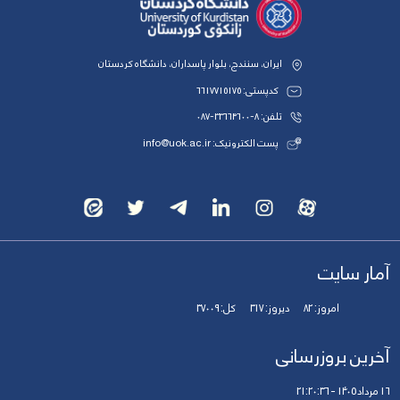
ایران، سنندج، بلوار پاسداران، دانشگاه کردستان
کدپستی: 6617715175
تلفن: 8-33664600-087
پست الکترونیک: info@uok.ac.ir
آمار سایت
امروز:
82
دیروز:
317
کل:
37009
آخرین بروزرسانی
16 مرداد 1405 - 21:20:36