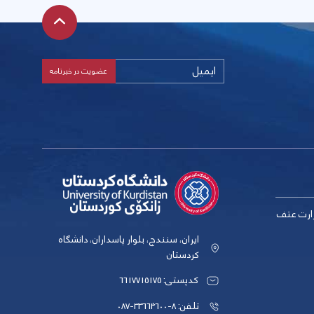
زارت عتف
ایران، سنندج، بلوار پاسداران، دانشگاه
کردستان
کدپستی: 6617715175
تلفن: 8-33664600-087