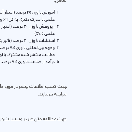
شامل:
علمی با مدرک دکتری به کل 6٪ و درآمد 2.25٪)
علمی 7.5٪)
استنادات با وزن 30 درصد (تاثیر پژوهش، میانگین تعداد استنادها به ازای مقالات نمایه شده در پایگاه اسکوپوس از سال 2016 تا 2021)
مقالات منتشر شده مشترک با نویسند
درآمد از صنعت با وزن 7.5 درصد (انتقال دانش، درآمد پژوهشی از صنعت به ازای اعضای هیات علمی)
جهت کسب اطلاعات بیشتر در مورد جایگ
مراجعه فرمایید.
جهت مطالعه متن خبر در وب‌سایت وز