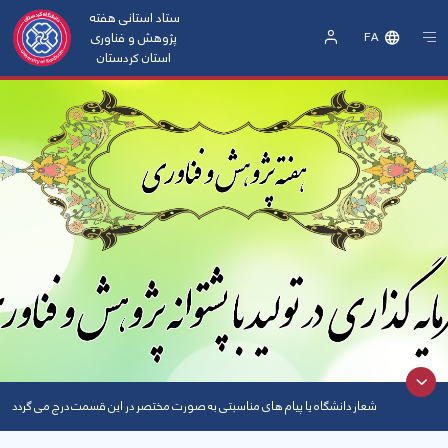
ستاد استانی هفته
پژوهش و فناوری
FA
استان کردستان
Sign
In
ﺷﻌﺎر داﻧﺸﮕﺎه ﯾﺎ ﭘﯿﺎم ﻫﺎی ﻣﻨﺎﺳﺒﺘﯽ به صورت مختصر در این قسمت درج می گردد