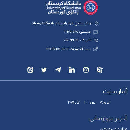
ایران، سنندج، بلوار پاسداران، دانشگاه کردستان
کدپستی: 6617715175
تلفن: 8-33664600-087
پست الکترونیک: info@uok.ac.ir
آمار سایت
امروز:
7
دیروز:
10
کل:
3079
آخرین بروزرسانی
17 آذر 1404 - 08:59:16