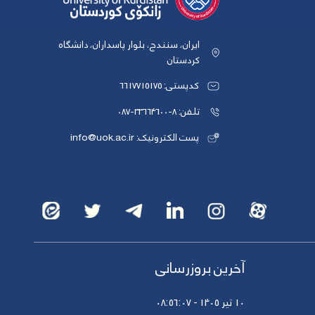
ایران، سنندج، بلوار پاسداران، دانشگاه
کردستان
کدپستی: 6617715175
تلفن: 8-33664600-087
پست الکترونیک: info@uok.ac.ir
آخرین بروزرسانی
10 تیر 1405 - 08:56:07