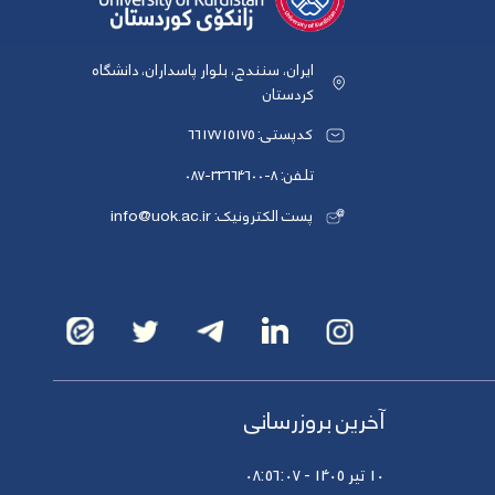
ایران، سنندج، بلوار پاسداران، دانشگاه
کردستان
کدپستی: 6617715175
تلفن: 8-33664600-087
پست الکترونیک: info@uok.ac.ir
آخرین بروزرسانی
10 تیر 1405 - 08:56:07