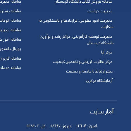
سامانه فروش کتاب دانشگاه کردستان
سامانه مدیری
مدیریت حراست
سامانه دسترس
مدیریت امور حقوقی، قراردادها و پاسخگویی به
سامانه اتوماس
شکایات
سامانه مدیری
مدیریت توسعه کارآفرینی، مراکز رشد و نوآوری
سامانه امور خو
دانشگاه کردستان
پورتال دانشج
مرکز آپا
سامانه کاربران
مرکز نظارت، ارزیابی و تضمین کیفیت
سامانه خدمات 
دفتر ارتباط با جامعه و صنعت
آزمایشگاه مرکزی
آمار سایت
امروز:
12604
دیروز:
18697
کل:
528403