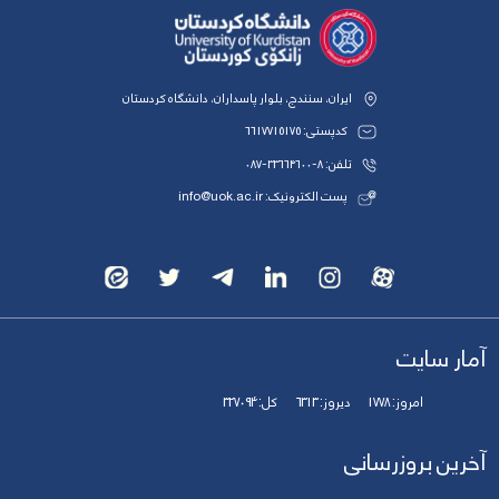
ایران، سنندج، بلوار پاسداران، دانشگاه کردستان
کدپستی: 6617715175
تلفن: 8-33664600-087
پست الکترونیک: info@uok.ac.ir
آمار سایت
امروز:
1778
دیروز:
6313
کل:
327094
آخرین بروزرسانی