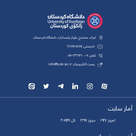
ایران، سنندج، بلوار پاسداران، دانشگاه کردستان
کدپستی: 6617715175
تلفن: 8-33664600-087
پست الکترونیک: info@uok.ac.ir
آمار سایت
امروز:
1927
دیروز:
2298
کل:
407538