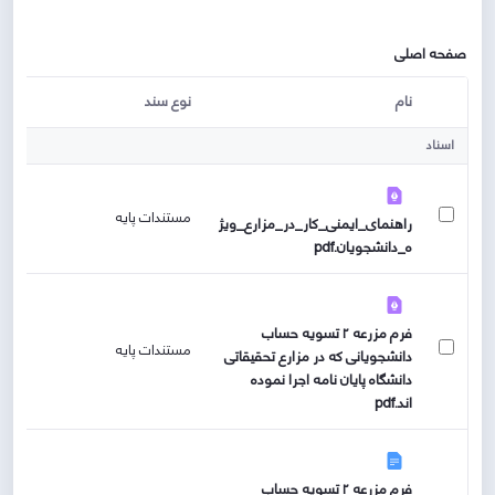
صفحه اصلی
نام
نوع سند
کاربر انتخاب شده
اسناد
مستندات پایه
راهنمای_ایمنی_کار_در_مزارع_ویژ
ه_دانشجویان.pdf
فرم مزرعه ۲ تسویه حساب
مستندات پایه
دانشجویانی که در مزارع تحقیقاتی
دانشگاه پایان نامه اجرا نموده
اند.pdf
فرم مزرعه ۲ تسویه حساب