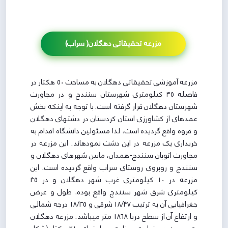
مزرعه تحقیقاتی دهگلان( سراب)
مزرعه آموزشی تحقیقاتی دهگلان به مساحت ۵۰ هکتار در
فاصله ۳۵ کیلومتری شهرستان سنندج و در مجاورت
شهرستان دهگلان قرار گرفته است. با توجه به اینکه بخش
عمده­ای از کشاورزی استان کردستان در دشت­های دهگلان
و قروه واقع گردیده است، لذا مسئولین دانشگاه اقدام به
خریداری یک مزرعه در این دشت نموده­اند. این مزرعه در
مجاورت اتوبان سنندج-همدان، مابین شهرهای دهگلان و
سنندج و روبروی روستای سراب واقع گردیده است. این
مزرعه در 10 کیلومتری غرب شهر دهگلان و در 45
کیلومتری شرق شهر سنندج واقع بوده، طول و عرض
جغرافیایی آن به ترتیب 18/47 شرقی و 18/35 درجه شمالی
و ارتفاع آن از سطح دریا 1868 متر می­باشد. مزرعه دهگلان