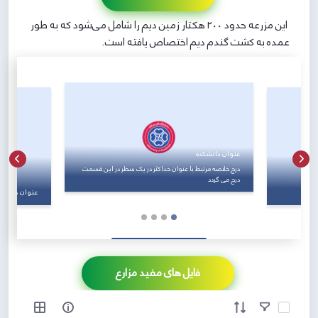
این مزرعه حدود ۲۰۰ هکتار زمین دیم را شامل می­‌شود که به طور
عمده به کشت گندم دیم اختصاص یافته است.
عنوان دانشکده
درج ﺧﻠﺎﺻﻪ ﻣﺮﺗﺒﻂ ﺑﺎ ﻋﻨﻮان ﺣﺪاﮐﺜﺮ در یک ﺳﻄﺮ در این قسمت
درج می گردد
عنوان دانشکد
در این قسمت
درج ﺧﻠﺎﺻﻪ ﻣﺮﺗ
درج می گردد
فایل های مفید مزارع
آیتم ها را انتخاب کنید