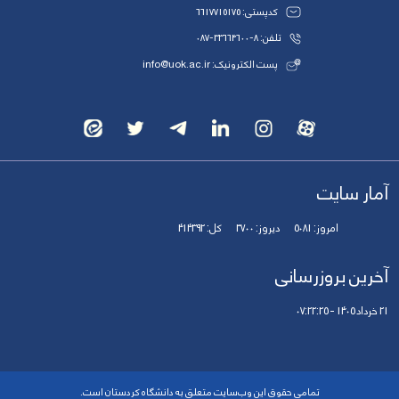
کدپستی: 6617715175
تلفن: 8-33664600-087
پست الکترونیک: info@uok.ac.ir
آمار سایت
امروز:
5081
دیروز:
3700
کل:
414392
آخرین بروزرسانی
21 خرداد 1405 - 07:22:25
تمامی حقوق این وب‌سایت متعلق به دانشگاه کردستان است.