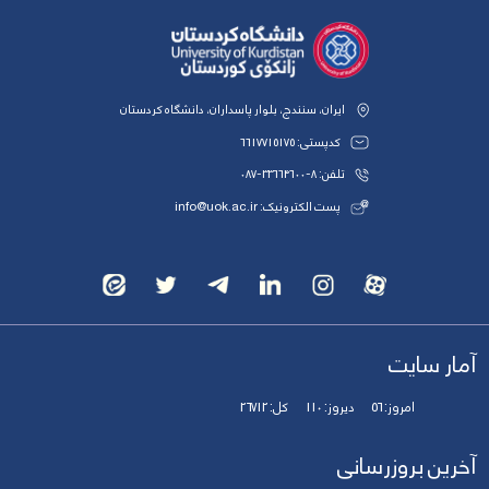
ایران، سنندج، بلوار پاسداران، دانشگاه کردستان
کدپستی: 6617715175
تلفن: 8-33664600-087
پست الکترونیک: info@uok.ac.ir
آمار سایت
امروز:
56
دیروز:
110
کل:
26712
آخرین بروزرسانی