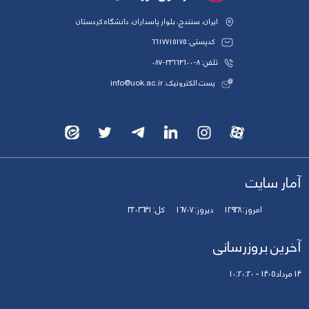
ایران، سنندج، بلوار پاسداران، دانشگاه کردستان
کدپستی: 6617715175
تلفن: 8-33664600-087
پست الکترونیک: info@uok.ac.ir
آمار سایت
امروز:
12938
دیروز:
16707
کل:
3203641
آخرین بروزرسانی
14 مرداد 1405 - 10:20:20