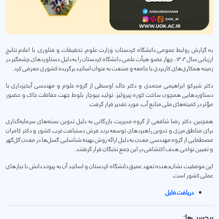
بە گزارش روابط عمومی دانشگاە کردستان؛ وزارت علوم، تحقیقات و فناوری، با اعلام نتایج
ارزیابی سال ۱۴۰۴، چهار عضو هیأت علمی دانشگاه کردستان را به دلیل دستاوردهای چشمگیر در
زمینه همکاری‌های کاربردی با جامعه و صنعت به عنوان اساتید برگزیده کشوری معرفی کرد.
دکتر شیرکو ابراهیمی محمدی و دکتر خالد اوسطی از گروه علوم و مهندسی آبخیزداری با
دستاوردهایی همچون ساخت کوره پیرولیز، تولید بیوچار بلوط جهت حفاظت خاک و حضور
مؤثر در کمیته‌های ملی منابع آب، مورد تقدیر قرار گرفت.
همچنین، دکتر رضا شافعی از گروه مدیریت بازرگانی به دلیل تدوین بسته‌های سرمایه‌گذاری
برای مناطق مرزی و تدوین راهبردهای توسعه برند فرش دستبافت غرب کشور و دکتر کامران
مصطفایی از گروه مهندسی معدن به دلیل ارائه روش بهینه شناسایی گسل‌ها در معدن گل‌گهر
و تعیین نواحی هدف اکتشافی در این جمع نخبگان قرار گرفتند.
این موفقیت نشان‌دهنده تعهد عمیق دانشگاه کردستان و اساتید آن به پیوند دانش با نیازهای
عملی کشور است.
دریافت فایل
برچسب‌ها: