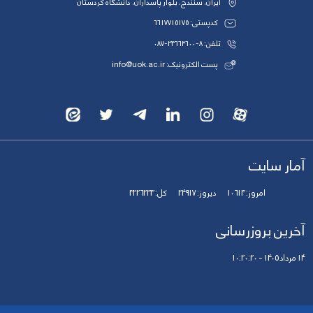
ایران، سنندج، بلوار پاسداران، دانشگاه کردستان
کدپستی: 6617715175
تلفن: 8-33664600-087
پست الکترونیک: info@uok.ac.ir
آمار سایت
امروز:
10613
دیروز:
24917
کل:
3226233
آخرین بروزرسانی
14 مرداد 1405 - 10:20:20