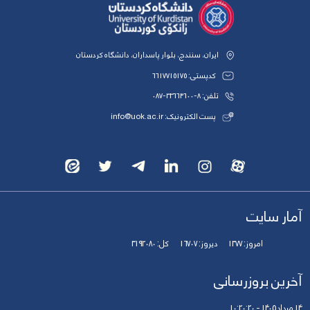
ایران، سنندج، بلوار پاسداران، دانشگاه کردستان
کدپستی: 6617715175
تلفن: 8-33664600-087
پست الکترونیک: info@uok.ac.ir
آمار سایت
امروز:
1377
دیروز:
16707
کل:
3192080
آخرین بروزرسانی
14 مرداد 1405 - 10:20:20