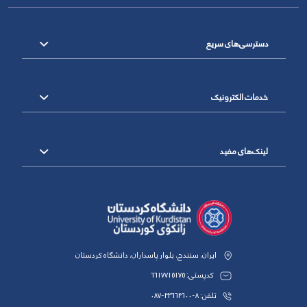
دسترسی‌های سریع
خدمات الکترونیک
لینک‌های مفید
ایران، سنندج، بلوار پاسداران، دانشگاه کردستان
کدپستی: 6617715175
تلفن: 8-33664600-087