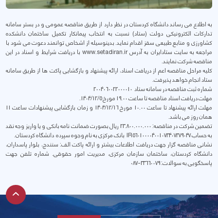
به اطلاع می رساند دانشگاه کردستان در نظر دارد از طریق مناقصه عمومی و در بستر سامانه
تدارکات الکترونیکی دولت (ستاد) نسبت به انتخاب پیمانکار تکمیل ساختمان دانشکده
کشاورزی و منابع طبیعی سقز اقدام نماید. بدینوسیله از اشخاص توانمند دعوت می شود با
مراجعه به سایت ستادایران به آدرس www.setadiran.ir با دریافت شرایط و اسناد در این
مناقصه شرکت نمایند.
کلیه مراحل مناقصه اعم از دریافت اسناد، ارائه پیشنهاد و بازگشایی پاکت ها از طریق سامانه
ستاد انجام خواهد پذیرفت.
شماره ثبت مناقصه در سامانه ستاد 2004060022000010
مهلت دریافت اسناد مناقصه تا ساعت 19.00 مورخ 1404/12/5.
مهلت ارائه پیشنهاد تا ساعت 10.00 مورخ 1404/12/16 و زمان بازگشایی پیشنهادات ساعت 11
همان روز می باشد.
تضمین شرکت در مناقصه: 23.800.000.000 ریال بصورت ضمانت نامه بانکی و یا واریز وجه نقد
به حساب IR560100004001073407379047 بانک مرکزی به نام وجوه سپرده دانشگاه کردستان.
نشانی مناقصه گزار جهت دریافت اطلاعات بیشتر و ارائه پاکت الف: سنندج، بلوار پاسداران،
دانشگاه کردستان، ساختمان سازمان مرکزی، مدیریت امور حقوقی. شماره تلفن جهت
پاسخگویی به سوالات: 33660079-087