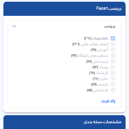
برچسب Facet
برچسب
دانشجویان
(261)
اعضای هیئت علمی
(226)
آموزش
(99)
دستاوردهای دانشگاه
(93)
تربیت بدنی
(77)
رویداد
(74)
کارمندان
(67)
دکتری
(61)
نشست
(59)
کارشناسی
(55)
پاک کردن
مشخصات دسته بندی