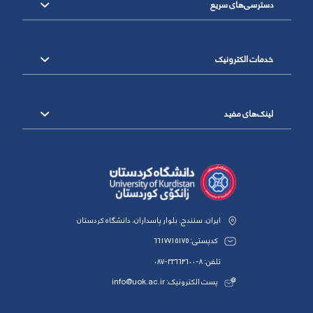
دسترسی‌های سریع
خدمات الکترونیک
لینک‌های مفید
ایران، سنندج، بلوار پاسداران، دانشگاه کردستان
کدپستی: 6617715175
تلفن: 8-33664600-087
پست الکترونیک: info@uok.ac.ir