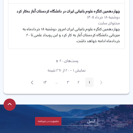
چهاردهمین کنگره علوم باغبانی ایران در دانشگاه کردستان آغاز بەکار کرد
دوشنبه 18 خرداد 1405
محتوای سایت
چهاردهمین کنگره علوم باغبانی ایران امروز دوشنبه ۱۸ خردادماه به
میزبانی دانشگاه کردستان آغاز به کار کرد و این رویداد علمی تا ۲۰
خردادماه ادامه خواهد داشت.
پست‌‌های 20
هر صفحه
نمایش ۱ - ۲۰ از ۲۶۱ نتیجه
پیغام
صفحه
14
...
3
2
1
صفحه
صفحه
صفحه
صفحه
Intermediate Pages
قبلی
بعد