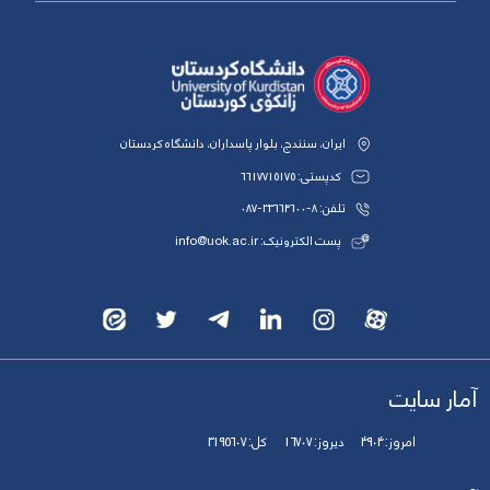
ایران، سنندج، بلوار پاسداران، دانشگاه کردستان
کدپستی: 6617715175
تلفن: 8-33664600-087
پست الکترونیک: info@uok.ac.ir
آمار سایت
امروز:
4904
دیروز:
16707
کل:
3195607