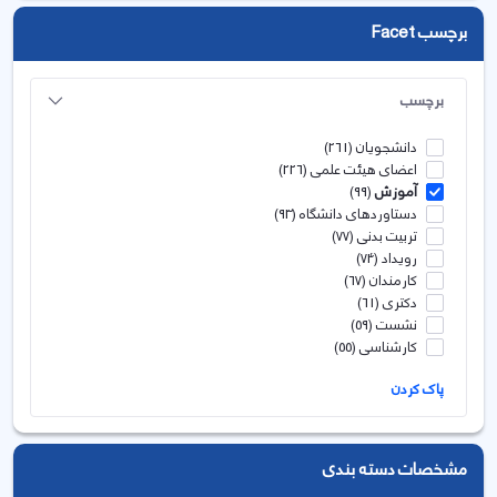
برچسب Facet
برچسب
دانشجویان
(261)
اعضای هیئت علمی
(226)
آموزش
(99)
دستاوردهای دانشگاه
(93)
تربیت بدنی
(77)
رویداد
(74)
کارمندان
(67)
دکتری
(61)
نشست
(59)
کارشناسی
(55)
پاک کردن
مشخصات دسته بندی