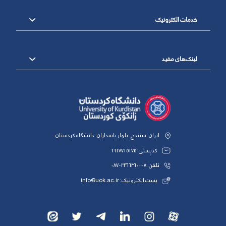
خدمات الکترونیک
لینک‌های مفید
ایران، سنندج، بلوار پاسداران، دانشگاه کردستان
کدپستی: 6617715175
تلفن: 8-33664600-087
پست الکترونیک: info@uok.ac.ir