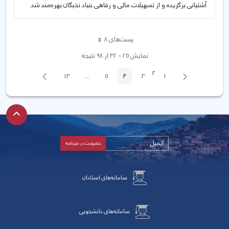
آشتیانی برگزیده و از تسهیلات مالی و رفاهی بنیاد نخبگان بهره‌مند شد.
پست‌‌های 8
هر صفحه
نمایش ۲۵ - ۳۲ از ۹۸ نتیجه
صفحه
2
پیغام
صفحه
13
...
5
4
3
1
صفحه
صفحه
صفحه
صفحه
صفحه
Intermediate Pages
قبلی
بعد
سامانه‌های استادان
سامانه‌های دانشجویی