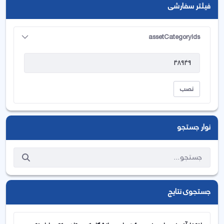
فیلتر سفارشی
assetCategoryIds
نصب
نوار جستجو
جستجوی نتایج