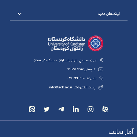
لینک‌های مفید
ایران، سنندج، بلوار پاسداران، دانشگاه کردستان
کدپستی: 6617715175
تلفن: 8-33664600-087
پست الکترونیک: info@uok.ac.ir
آمار سایت