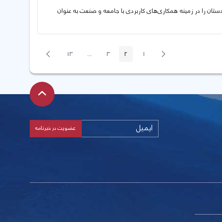
ر عضو هیأت علمی دانشگاه کردستان را در زمینه همکاری‌های کاربردی با جامعه و صنعت به عنوان
پیغام
صفحه
13
...
3
2
1
صفحه
صفحه
صفحه
صفحه
Intermediate Pages
قبلی
بعد