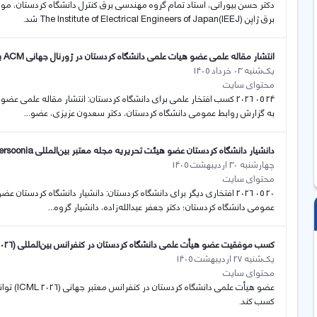
دکتر حسن بیورانی، استاد تمام گروه مهندسی برق کنترل دانشگاه کردستان، م
برق ژاپن The Institute of Electrical Engineers of Japan(IEEJ) شد.
انتشار مقاله علمی عضو هیات علمی دانشگاە کردستان در ژورنال جهانی ACM با ضریب تأثیر ۲۸
یک‌شنبه 03 خرداد 1405
محتوای سایت
به گزارش روابط عمومی دانشگاه کردستان، دکتر سعدون عزیزی، عضو...
دانشیار دانشگاه کردستان عضو هیئت تحریریه مجله معتبر بین‌المللی Persoonia شد
چهارشنبه 30 اردیبهشت 1405
محتوای سایت
عمومی دانشگاە کردستان؛ دکتر جعفر عبدالله‌زاده، دانشیار گروه...
کسب موفقیت عضو هیأت علمی دانشگاه کردستان در کنفرانس بین‌المللی (ICML 2026)
یک‌شنبه 27 اردیبهشت 1405
محتوای سایت
عضو هیأت 
کسب کند.