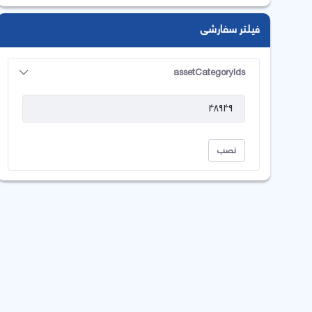
فیلتر سفارشی
assetCategoryIds
نصب