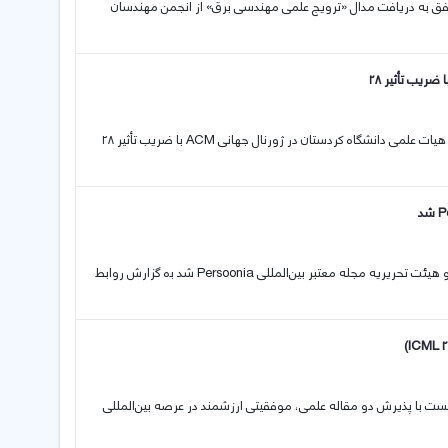
وفق به دریافت مدال «ترویج علمی مهندسی برق» از انجمن مهندسان
24 05 2026 کسب افتخار علمی برای دانشگاه کردستان: انتشار مقاله علمی عضو هیات علمی دانشگاە کردستان در ژورنال جهانی ACM با ضریب تأثیر ۲۸
20 05 2026 افتخاری دیگر برای دانشگاە کردستان: دانشیار دانشگاه کردستان عضو هیئت تحریریه مجله معتبر بین‌المللی Persoonia شد بە گزارش روابط
علمی دانشگاه کردستان در کنفرانس معتبر جهانی (ICML 2026) توانست با پذیرش دو مقاله علمی، موفقیتی ارزشمند در عرصه بین‌المللی