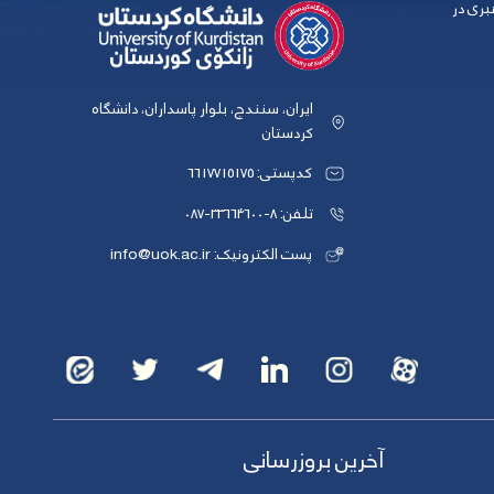
بری در
ایران، سنندج، بلوار پاسداران، دانشگاه
کردستان
کدپستی: 6617715175
تلفن: 8-33664600-087
پست الکترونیک: info@uok.ac.ir
آخرین بروزرسانی