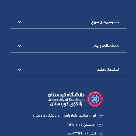
دسترسی‌های سریع
خدمات الکترونیک
لینک‌های مفید
ایران، سنندج، بلوار پاسداران، دانشگاه کردستان
کدپستی: 6617715175
تلفن: 8-33664600-087