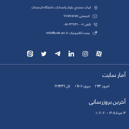
ایران، سنندج، بلوار پاسداران، دانشگاه کردستان
کدپستی: 6617715175
تلفن: 8-33664600-087
پست الکترونیک: info@uok.ac.ir
آمار سایت
امروز:
2643
دیروز:
16707
کل:
3193346
آخرین بروزرسانی
14 مرداد 1405 - 10:20:20