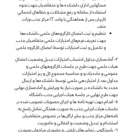
مسئولين اداري دانشكده ها و متقاضيان جهت نحوه
استفاده از سامانه و رفع مشكلات و خطاهاي احتمالي
كاربران پس از هماهنگي با واحد IT مركز جذب وزات
عتف
تنظيم و ثبت اعضاي كارگروه‌هاي علمي دانشكده‌ها
جهت تعريف فرم‌هاي امتيازات علمي متقاضيان جذب
و تكميل و ثبت امتيازات توسط اعضاي كارگروه علمي
4- آماده‌سازي جداول احتساب امتيازات تبديل وضعيت اعضاي
هيات علمي جهت طرح در جلسات كارگروههاي علمي و
عمومي و ماده يك و و محاسبه مجموع كل و ريز امتيازات
جداول بعد از امتيازدهي علمي توسط دانشكده‌ها و ارسال
مجدد به دانشكده در صورت نياز به ويرايش و آماده‌سازي نهايي
جهت طرح نهايي در جلسه هيات اجرايي جذب دانشگاه
5- اقدام جهت تهيه نامه ها و اجراي مصوبات تصويب شده در
جلسات هيات اجرايي جذب به صورت هفتگي شامل پاسخ به
نامه‌هاي مركز جذب و ساير ارگان‌ها در خصوص متقاضيان
استخدام و تبديل وضعيت و انتقالي و ماموريت
6- پاسخگويي تماس‌هاي تلفني و حضوري مراجعان بصورت