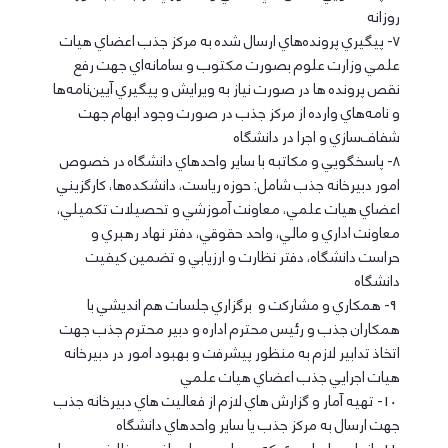
روزانه
7- پيگيري پرونده‌هاي ارسال شده به مركز جذب اعضاي هيات
علمي وزارت علوم بصورت مكتوب و سامانه‌اي جهت رفع
نقص پرونده ها در صورت نياز به ويرايش و پيگيري آيين‌نامه‌ها
و نامه‌هاي وارده از مركز جذب در صورت وجود ابهام جهت
شفاف‌سازي و اجرا در دانشگاه
8- پاسخگويي و مكاتبه با ساير واحدهاي دانشگاه در خصوص
امور دبيرخانه جذب شامل: حوزه رياست، دانشكده‌ها، كارگزيني
اعضاي هيات علمي، معاونت آموزشي و تحصيلات تكميلي،
معاونت اداري و مالي، واحد حقوقي، دفتر نهاد رهبري و
حراست دانشگاه، دفتر نظارت و ارزيابي و تضمين كيفيت
دانشگاه
9- همكاري و مشاركت و برگزاري جلسات هم انديشي با
همكاران جذب و رئيس محترم اداره و دبير محترم جذب جهت
اتخاذ تدابير لازم به منظور پيشرفت و بهبود امور در دبيرخانه
هيات اجرايي جذب اعضاي هيات علمي
10- تهيه آمار و گزارش هاي لازم از فعاليت هاي دبيرخانه جذب
جهت ارسال به مركز جذب يا ساير واحدهاي دانشگاه