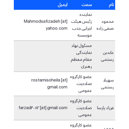
نام
سمت
ایمیل
نماینده
محمود
رئیس هیئت
Mahmodsafizadeh [at]
صفی زاده
اجرایی جذب
yahoo.com
موسسه
مسئول نهاد
عابدین
نمایندگی
رستمی
مقام معظم
رهبری
عضو کارگروه
سهیلا
rostamisoheila [at]
صلاحیت
رستمی
gmail.com
عمومی
عضو کارگروه
فرزاد پارسا
صلاحیت
farzad4083 [at] gmail.com
عمومی
عضو کارگروه
محمد