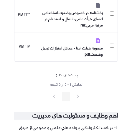
بخشنامه در خصوص وضعیت استخدامی
۳۴۳ KB
اعضای هیأت علمی-انتقال و استخدام در
مرتبه مربی​​​​​​.rar
۲۱۷ KB
مصوبه هیئت امنا - حداقل امتیازات تبدیل
وضعیت.pdf
پست‌‌های 20
هر صفحه
نمایش ۱ - ۵ از ۵ نتیجه
پیغام
صفحه
1
صفحه
قبلی
بعد
اهم وظایف و مسئولیت های مدیریت
1- دريافت الكترونيكي پرونده هاي علمي و عمومي از طريق