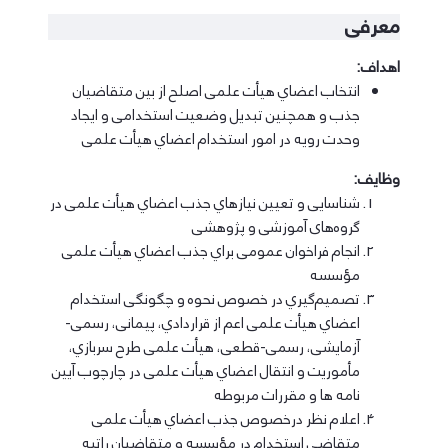
معرفی
اهداف:
اﻧﺘﺨﺎب اﻋﻀﺎي ﻫﯿﺄت ﻋﻠﻤﯽ اﺻﻠﺢ از ﺑﯿﻦ ﻣﺘﻘﺎﺿﯿﺎن
ﺟﺬب و ﻫﻤﭽﻨﯿﻦ ﺗﺒﺪﯾﻞ وﺿﻌﯿﺖ اﺳﺘﺨﺪاﻣﯽ و اﯾﺠﺎد
وﺣﺪت روﯾﻪ در اﻣﻮر اﺳﺘﺨﺪام اﻋﻀﺎي ﻫﯿﺄت ﻋﻠﻤﯽ
وظایف:
ﺷﻨﺎﺳﺎﯾﯽ و ﺗﻌﯿﯿﻦ ﻧﯿﺎزﻫﺎي ﺟﺬب اﻋﻀﺎي ﻫﯿﺄت ﻋﻠﻤﯽ در
گروه‌های آﻣﻮزﺷﯽ و ﭘﮋوﻫﺸﯽ
اﻧﺠﺎم ﻓﺮاﺧﻮان ﻋﻤﻮﻣﯽ ﺑﺮاي ﺟﺬب اﻋﻀﺎي ﻫﯿﺄت ﻋﻠﻤﯽ
ﻣﺆﺳﺴﻪ
ﺗﺼﻤﯿﻢﮔﯿﺮي در ﺧﺼﻮص ﻧﺤﻮه و ﭼﮕﻮﻧﮕﯽ اﺳﺘﺨﺪام
اﻋﻀﺎي ﻫﯿﺄت ﻋﻠﻤﯽ اﻋﻢ از ﻗﺮاردادي، ﭘﯿﻤﺎﻧﯽ، رﺳﻤﯽ-
آزﻣﺎﯾﺸﯽ، رﺳﻤﯽ-ﻗﻄﻌﯽ، ﻫﯿﺄت ﻋﻠﻤﯽ ﻃﺮح ﺳﺮﺑﺎزي،
ﻣﺄﻣﻮرﯾﺖ و اﻧﺘﻘﺎل اﻋﻀﺎي ﻫﯿﺄت ﻋﻠﻤﯽ در ﭼﺎرﭼﻮب آﯾﯿﻦ
ﻧﺎﻣﻪ ﻫﺎ و ﻣﻘﺮرات ﻣﺮﺑﻮﻃﻪ
اﻋﻼم ﻧﻈﺮ درﺧﺼﻮص ﺟﺬب اﻋﻀﺎي ﻫﯿﺄت ﻋﻠﻤﯽ
ﻣﺘﻘﺎﺿﯽ اﺳﺘﺨﺪام در ﻣﺆﺳﺴﻪ و ﻣﺘﻘﺎﺿﯿﺎن راﺗﺒﻪ