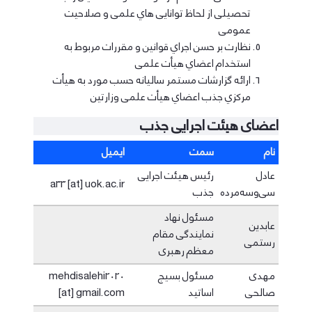
ﺗﺤﺼﯿﻠﯽ از ﻟﺤﺎظ ﺗﻮاﻧﺎﯾﯽ ﻫﺎي ﻋﻠﻤﯽ و ﺻﻼﺣﯿﺖ
ﻋﻤﻮﻣﯽ
ﻧﻈﺎرت ﺑﺮ ﺣﺴﻦ اﺟﺮاي ﻗﻮاﻧﯿﻦ و ﻣﻘﺮرات ﻣﺮﺑﻮط ﺑﻪ
اﺳﺘﺨﺪام اﻋﻀﺎي ﻫﯿﺄت ﻋﻠﻤﯽ
اراﺋﻪ ﮔﺰارﺷﺎت ﻣﺴﺘﻤﺮ ﺳﺎﻟﯿﺎﻧﻪ ﺣﺴﺐ ﻣﻮرد ﺑﻪ ﻫﯿﺄت
ﻣﺮﮐﺰي ﺟﺬب اﻋﻀﺎي ﻫﯿﺄت ﻋﻠﻤﯽ وزارﺗﯿﻦ
اعضای هیئت اجرایی جذب
نام
سمت
ایمیل
عادل
رئیس هیئت اجرایی
a33 [at] uok.ac.ir
سی‌وسه‌مرده
جذب
مسئول نهاد
عابدین
نمایندگی مقام
رستمی
معظم رهبری
مهدی
مسئول بسیج
mehdisalehi2020
صالحی
اساتید
[at] gmail.com