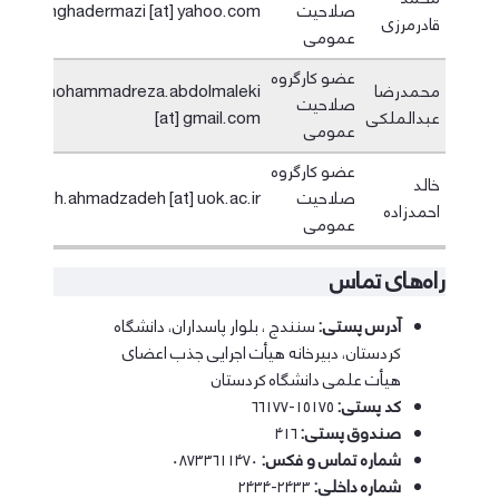
صلاحیت
mghadermazi [at] yahoo.com
قادرمرزی
عمومی
عضو کارگروه
محمدرضا
mohammadreza.abdolmaleki
صلاحیت
عبدالملکی
[at] gmail.com
عمومی
عضو کارگروه
خالد
صلاحیت
kh.ahmadzadeh [at] uok.ac.ir
احمدزاده
عمومی
راه‌های تماس
آدرس پستی:
سنندج ، بلوار پاسداران، دانشگاه
کردستان، دبیرخانه هیأت اجرایی جذب اعضای
هیأت علمی دانشگاه کردستان
کد پستی:
۱۵۱۷۵-۶۶۱۷۷
صندوق پستی:
۴۱۶
شماره تماس و فکس:
۰۸۷۳۳۶۱۱۴۷۰
شماره داخلی:
۲۴۳۳-۲۴۳۴