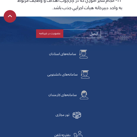
11- انجام ساير اموري كه در چارچوب اهداف و وظايف مربوط
به واحد دبيرخانه هيات اجرايي جذب باشد.
سامانه‌های استادان
سامانه‌های دانشجویی
سامانه‌های کارمندان
تور مجازی
دفترچه تلفن