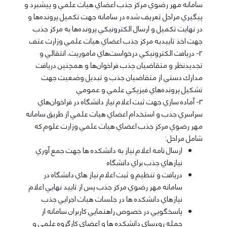
سامانه مهر رضوي مركز جذب اعضاي هيات علمي و پيشبرد و
پيگيري مراحل تعريف شده در سامانه جهت تكميل پرونده‌ها و
در نهايت تكميل و ارسال الكترونيكي پرونده‌ها به مركز جذب
جهت اخذ تاييديه مركز جذب اعضاي هيات علمي وزارت عتف
2- دريافت الكترونيكي درخواست‌هاي ماموريت، انتقالي و
تجديدنظر و متقاضيان جذب فراخوان‌ها و همچنين دريافت
مدارك دستي از متقاضيان جذب و تبديل وضعيت جهت
تشكيل پرونده‌هاي فيزيكي علمي و عمومي
3- آماده سازي جهت ثبت اعلام نياز دانشگاه در فراخوان‌هاي
سراسري جذب و استخدام اعضاي هيات علمي از طريق سامانه
مهر رضوي مركز جذب اعضاي هيات علمي وزارت علوم كه
شامل مراحل:
ارسال نامه اعلام نياز به دانشكده ها جهت جمع آوري
نيازهاي جذب براي دانشگاه
دريافت و تنظيم و ثبت اعلام نياز هاي دانشگاه در
سامانه مهر رضوي مركز جذب پس از تاييد نهايي اعلام
نيازهاي دانشكده ها در جلسات هيات اجرايي جذب
پاسخگويي در خصوص راهنمايي كاربران سامانه از
جمله روءساي دانشكده ها و اعضاي كارگروه علمي و