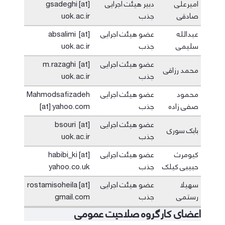
امیرعلی
دبیر هیئت اجرایی
gsadeghi [at]
صادقی
جذب
uok.ac.ir
عبدالله
عضو هیئت اجرایی
absalimi [at]
سلیمی
جذب
uok.ac.ir
عضو هیئت اجرایی
m.razaghi [at]
محمد رزاقی
جذب
uok.ac.ir
محمود
عضو هیئت اجرایی
Mahmodsafizadeh
صفی زاده
جذب
[at] yahoo.com
عضو هیئت اجرایی
bsouri [at]
بابک سوری
جذب
uok.ac.ir
کیومرث
عضو هیئت اجرایی
habibi_ki [at]
حبیبی کیلک
جذب
yahoo.co.uk
سهیلا
عضو هیئت اجرایی
rostamisoheila [at]
رستمی
جذب
gmail.com
اعضای کارگروه صلاحیت عمومی